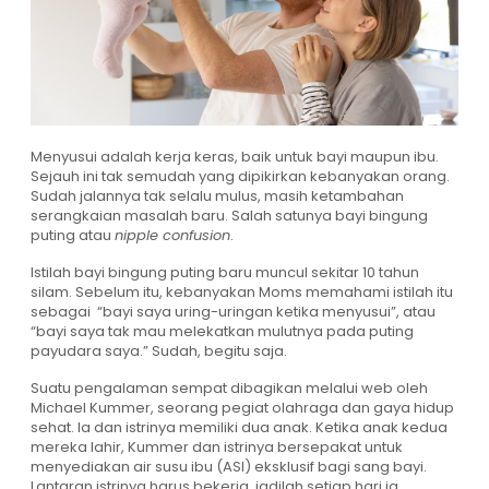
Menyusui adalah kerja keras, baik untuk bayi maupun ibu.
Sejauh ini tak semudah yang dipikirkan kebanyakan orang.
Sudah jalannya tak selalu mulus, masih ketambahan
serangkaian masalah baru. Salah satunya bayi bingung
puting atau
nipple confusion
.
Istilah bayi bingung puting baru muncul sekitar 10 tahun
silam. Sebelum itu, kebanyakan Moms memahami istilah itu
sebagai “bayi saya uring-uringan ketika menyusui”, atau
“bayi saya tak mau melekatkan mulutnya pada puting
payudara saya.” Sudah, begitu saja.
Suatu pengalaman sempat dibagikan melalui web oleh
Michael Kummer, seorang pegiat olahraga dan gaya hidup
sehat. Ia dan istrinya memiliki dua anak. Ketika anak kedua
mereka lahir, Kummer dan istrinya bersepakat untuk
menyediakan air susu ibu (ASI) eksklusif bagi sang bayi.
Lantaran istrinya harus bekerja, jadilah
setiap hari ia