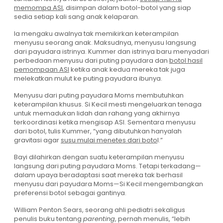
memompa ASI
, disimpan dalam botol-botol yang siap
sedia setiap kali sang anak kelaparan.
Ia mengaku awalnya tak memikirkan keterampilan
menyusu seorang anak. Maksudnya, menyusu langsung
dari payudara istrinya. Kummer dan istrinya baru menyadari
perbedaan menyusu dari puting payudara dan
botol hasil
pemompaan ASI
ketika anak kedua mereka tak juga
melekatkan mulut ke puting payudara ibunya.
Menyusu dari puting payudara Moms membutuhkan
keterampilan khusus. Si Kecil mesti mengeluarkan tenaga
untuk memadukan lidah dan rahang yang akhirnya
terkoordinasi ketika mengisap ASI. Sementara menyusu
dari botol, tulis Kummer, “yang dibutuhkan hanyalah
gravitasi agar
susu mulai menetes dari boto
l
.”
Bayi dilahirkan dengan suatu keterampilan menyusu
langsung dari puting payudara Moms. Tetapi terkadang—
dalam upaya beradaptasi saat mereka tak berhasil
menyusu dari payudara Moms—Si Kecil mengembangkan
preferensi botol sebagai gantinya.
William Penton Sears, seorang ahli pediatri sekaligus
penulis buku tentang
parenting
, pernah menulis, “lebih