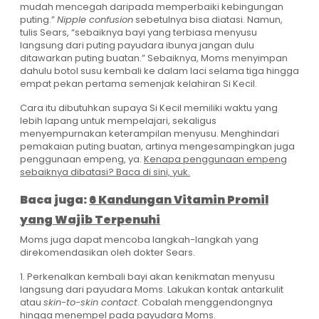
mudah mencegah daripada memperbaiki kebingungan
puting.”
Nipple confusion
sebetulnya bisa diatasi. Namun,
tulis Sears, “sebaiknya bayi yang terbiasa menyusu
langsung dari puting payudara ibunya jangan dulu
ditawarkan puting buatan.” Sebaiknya, Moms menyimpan
dahulu botol susu kembali ke dalam laci selama tiga hingga
empat pekan pertama semenjak kelahiran Si Kecil.
Cara itu dibutuhkan supaya Si Kecil memiliki waktu yang
lebih lapang untuk mempelajari, sekaligus
menyempurnakan keterampilan menyusu. Menghindari
pemakaian puting buatan, artinya mengesampingkan juga
penggunaan empeng, ya.
Kenapa penggunaan empeng
sebaiknya dibatasi? Baca di sini, yuk.
Baca juga:
6 Kandungan Vitamin Promil
yang Wajib Terpenuhi
Moms juga dapat mencoba langkah-langkah yang
direkomendasikan oleh dokter Sears.
1. Perkenalkan kembali bayi akan kenikmatan menyusu
langsung dari payudara Moms. Lakukan kontak antarkulit
atau
skin-to-skin contact
. Cobalah menggendongnya
hingga menempel pada payudara Moms.