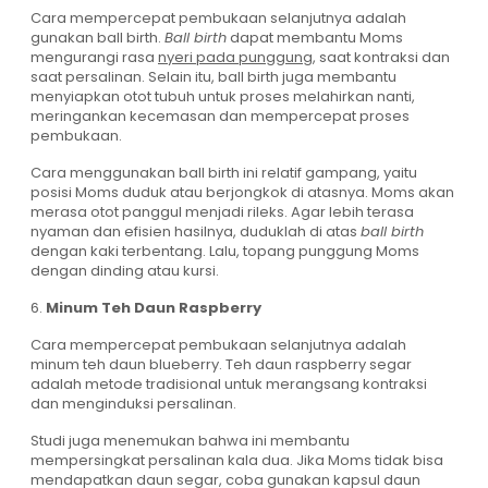
Cara mempercepat pembukaan selanjutnya adalah
gunakan ball birth.
Ball birth
dapat membantu Moms
mengurangi rasa
nyeri pada punggung
, saat kontraksi dan
saat persalinan. Selain itu, ball birth juga membantu
menyiapkan otot tubuh untuk proses melahirkan nanti,
meringankan kecemasan dan mempercepat proses
pembukaan.
Cara menggunakan ball birth ini relatif gampang, yaitu
posisi Moms duduk atau berjongkok di atasnya. Moms akan
merasa otot panggul menjadi rileks. Agar lebih terasa
nyaman dan efisien hasilnya, duduklah di atas
ball birth
dengan kaki terbentang. Lalu, topang punggung Moms
dengan dinding atau kursi.
6.
Minum Teh Daun Raspberry
Cara mempercepat pembukaan selanjutnya adalah
minum teh daun blueberry. Teh daun raspberry segar
adalah metode tradisional untuk merangsang kontraksi
dan menginduksi persalinan.
Studi juga menemukan bahwa ini membantu
mempersingkat persalinan kala dua. Jika Moms tidak bisa
mendapatkan daun segar, coba gunakan kapsul daun