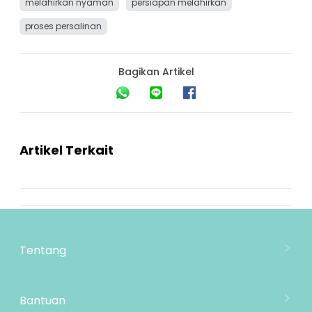
melahirkan nyaman
persiapan melahirkan
proses persalinan
Bagikan Artikel
Artikel Terkait
Tentang
Tentang Mooimom
Lokasi Toko
Bantuan