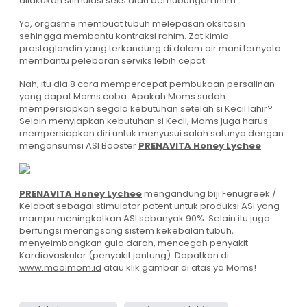
dilakukan stimulasi seks atau berhubungan intim.
Ya, orgasme membuat tubuh melepasan oksitosin
sehingga membantu kontraksi rahim. Zat kimia
prostaglandin yang terkandung di dalam air mani ternyata
membantu pelebaran serviks lebih cepat.
Nah, itu dia 8 cara mempercepat pembukaan persalinan
yang dapat Moms coba. Apakah Moms sudah
mempersiapkan segala kebutuhan setelah si Kecil lahir?
Selain menyiapkan kebutuhan si Kecil, Moms juga harus
mempersiapkan diri untuk menyusui salah satunya dengan
mengonsumsi ASI Booster
PRENAVITA Honey Lychee
.
PRENAVITA Honey Lychee
mengandung biji Fenugreek /
Kelabat sebagai stimulator potent untuk produksi ASI yang
mampu meningkatkan ASI sebanyak 90%. Selain itu juga
berfungsi merangsang sistem kekebalan tubuh,
menyeimbangkan gula darah, mencegah penyakit
Kardiovaskular (penyakit jantung). Dapatkan di
www.mooimom.id
atau klik gambar di atas ya Moms!