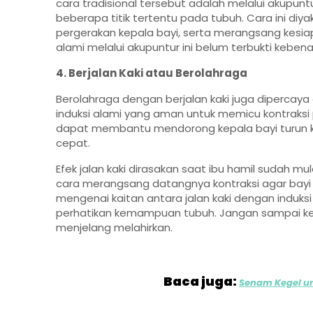
cara tradisional tersebut adalah melalui akupun
beberapa titik tertentu pada tubuh. Cara ini diy
pergerakan kepala bayi, serta merangsang kesiap
alami melalui akupuntur ini belum terbukti keben
4. Berjalan Kaki atau Berolahraga
Berolahraga dengan berjalan kaki juga dipercaya 
induksi alami yang aman untuk memicu kontraksi p
dapat membantu mendorong kepala bayi turun 
cepat.
Efek jalan kaki dirasakan saat ibu hamil sudah mul
cara merangsang datangnya kontraksi agar bayi ce
mengenai kaitan antara jalan kaki dengan induksi 
perhatikan kemampuan tubuh. Jangan sampai ke
menjelang melahirkan.
Baca juga:
Senam Kegel un