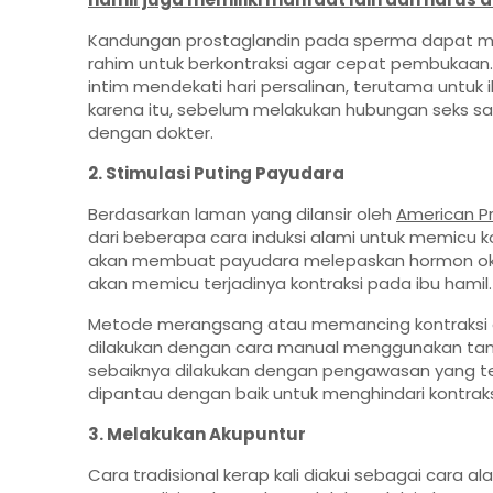
Kandungan prostaglandin pada sperma dapat me
rahim untuk berkontraksi agar cepat pembukaan
intim mendekati hari persalinan, terutama untu
karena itu, sebelum melakukan hubungan seks saat
dengan dokter.
2. Stimulasi Puting Payudara
Berdasarkan laman yang dilansir oleh
American P
dari beberapa cara induksi alami untuk memicu ko
akan membuat payudara melepaskan hormon oksi
akan memicu terjadinya kontraksi pada ibu hamil.
Metode merangsang atau memancing kontraksi ag
dilakukan dengan cara manual menggunakan tang
sebaiknya dilakukan dengan pengawasan yang tep
dipantau dengan baik untuk menghindari kontrak
3. Melakukan Akupuntur
Cara tradisional kerap kali diakui sebagai cara al