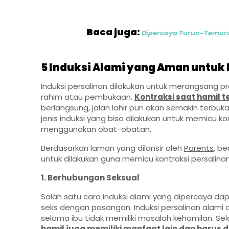
Baca juga:
Dipercaya Turun-Temuru
5 Induksi Alami yang Aman untuk
Induksi persalinan dilakukan untuk merangsang p
rahim atau pembukaan.
Kontraksi saat hamil ter
berlangsung, jalan lahir pun akan semakin terbu
jenis induksi yang bisa dilakukan untuk memicu kon
menggunakan obat-obatan.
Berdasarkan laman yang dilansir oleh
Parents
, b
untuk dilakukan guna memicu kontraksi persalinan,
1. Berhubungan Seksual
Salah satu cara induksi alami yang dipercaya d
seks dengan pasangan. Induksi persalinan alami d
selama ibu tidak memiliki masalah kehamilan. Sel
hamil juga memiliki manfaat lain dan harus 