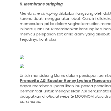
5.
Membrane Stripping
Membrane stripping
dilakukan langsung oleh dokte
karena tidak menggunakan obat. Cara ini dilak
memasukan jari ke dalam vagina kemudian menar
ini bertujuan untuk memisahkan kantung ketuban d
memicu pelepasan zat kimia alami yang disebut 
terjadinya kontraksi.
Untuk mendukung Moms dalam persiapan pemberia
Prenavita ASI Booster Honey Lychee Flavoure
dapat membantu pemulihan ibu pasca persalina
bermanfaat untuk menghasilkan ASI berkuantitas d
didapatkan di
official website
MOOIMOM
atau di
o
commerce.