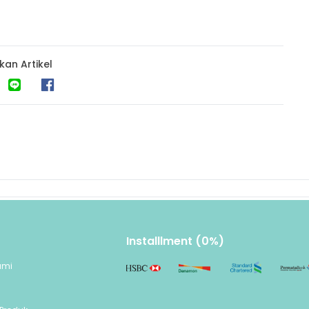
kan Artikel
Installlment (0%)
ami
n