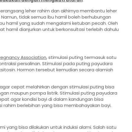
rangsang leher rahim dan akhirnya membantu leher
. Namun, tidak semua ibu hamil boleh berhubungan
k ibu hamil yang sudah mengalami ketuban pecah. Oleh
 hamil dianjurkan untuk berkonsultasi terlebih dahulu
regnancy Association
, stimulasi puting termasuk satu
ntraksi persalinan. Stimulasi pada puting payudara
tosin. Hormon tersebut kemudian secara alamiah
ar cepat melahirkan dengan stimulasi puting bisa
an maupun pompa listrik. Stimulasi puting payudara
at agar kondisi bayi di dalam kandungan bisa
si rahim berlebihan yang bisa membahayakan bayi.
ami yang bisa dilakukan untuk induksi alami. Salah satu