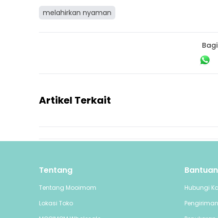
melahirkan nyaman
Bagi
Artikel Terkait
Tentang
Bantuan
Tentang Mooimom
Hubungi K
Lokasi Toko
Pengirima