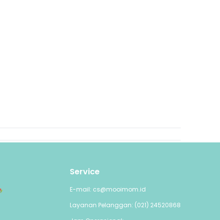
Service
E-mail: cs@mooimom.id
Layanan Pelanggan: (021) 24520868