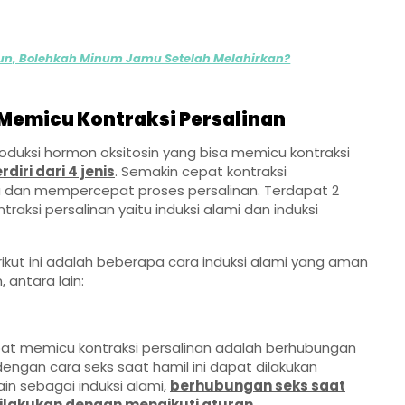
n, Bolehkah Minum Jamu Setelah Melahirkan?
 Memicu Kontraksi Persalinan
roduksi hormon oksitosin yang bisa memicu kontraksi
diri dari 4 jenis
. Semakin cepat kontraksi
ka dan mempercepat proses persalinan. Terdapat 2
traksi persalinan yaitu induksi alami dan induksi
erikut ini adalah beberapa cara induksi alami yang aman
 antara lain:
apat memicu kontraksi persalinan adalah berhubungan
engan cara seks saat hamil ini dapat dilakukan
ain sebagai induksi alami,
berhubungan seks saat
dilakukan dengan mengikuti aturan
.