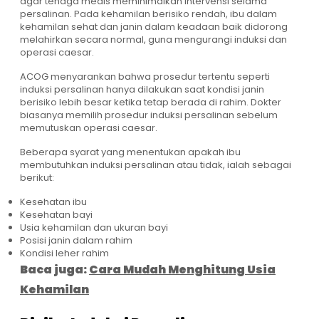
agar tenaga medis meminimalkan intervensi selama
persalinan. Pada kehamilan berisiko rendah, ibu dalam
kehamilan sehat dan janin dalam keadaan baik didorong
melahirkan secara normal, guna mengurangi induksi dan
operasi caesar.
ACOG menyarankan bahwa prosedur tertentu seperti
induksi persalinan hanya dilakukan saat kondisi janin
berisiko lebih besar ketika tetap berada di rahim.
Dokter
biasanya memilih prosedur induksi persalinan sebelum
memutuskan operasi caesar.
Beberapa syarat yang menentukan apakah ibu
membutuhkan induksi persalinan atau tidak, ialah sebagai
berikut:
Kesehatan ibu
Kesehatan bayi
Usia kehamilan dan ukuran bayi
Posisi janin dalam rahim
Kondisi leher rahim
Baca juga:
Cara Mudah Menghitung Usia
Kehamilan