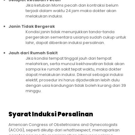
Jika ketuban Moms pecah dan kontraksi belum
terjadi dalam waktu 24 jam maka dokter akan
melakukan induksi.
Janin Tidak Bergerak
Kondisi janin tidak menunjukkan tanda-tanda
pergerakan sementara usianya sudah cukup untuk
lahir, dapat diberikan induksi persalinan.
Jauh dari Rumah Sakit
Jika kondisi tempat tinggal jauh dari tempat
melahirkan, serta muncul kekhawatiran tidak akan
sampai ke rumah sakit tepat waktu, maka dokter
dapat melakukan induksi. Dikenal sebagai induksi
elektif, prosedur ini harus dijadwalkan lebih dulu
dengan usia kandungan tidak boleh kurang dari 39
minggu.
Syarat Induksi Persalinan
American Congress of Obstetricians and Gynecologists
(ACOG), seperti dikutip dari
whattoexpect
, memaparkan