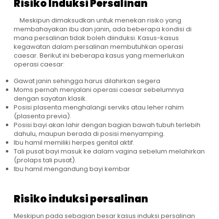
Risiko Induksi Persalinan
Meskipun dimaksudkan untuk menekan risiko yang
membahayakan ibu dan janin, ada beberapa kondisi di
mana persalinan tidak boleh diinduksi. Kasus-kasus
kegawatan dalam persalinan membutuhkan operasi
caesar. Berikut ini beberapa kasus yang memerlukan
operasi caesar:
Gawat janin sehingga harus dilahirkan segera
Moms pernah menjalani operasi caesar sebelumnya
dengan sayatan klasik.
Posisi plasenta menghalangi serviks atau leher rahim
(plasenta previa).
Posisi bayi akan lahir dengan bagian bawah tubuh terlebih
dahulu, maupun berada di posisi menyamping.
Ibu hamil memiliki herpes genital aktif.
Tali pusat bayi masuk ke dalam vagina sebelum melahirkan
(prolaps tali pusat).
Ibu hamil mengandung bayi kembar
Risiko induksi persalinan
Meskipun pada sebagian besar kasus induksi persalinan