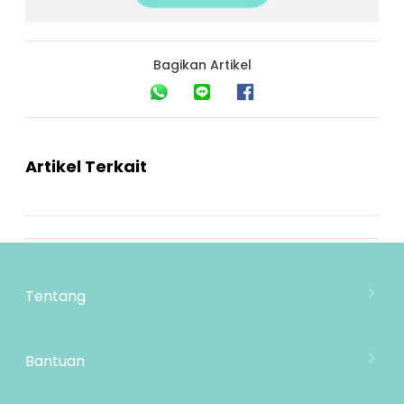
Bagikan Artikel
Artikel Terkait
Tentang
Tentang Mooimom
Lokasi Toko
Bantuan
MOOIMOM Wholesale
Hubungi Kami