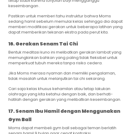
tetap stabil karena tonjolan bayi mengganggu
keseimbangan .
Pastikan untuk memberi tahu instruktur bahwa Moms
sedang hamil sebelum memulai kelas sehingga dia dapat
memberi modifikasi gerakan untuk beberapa latihan yang
dapat memberikan tekanan ekstra pada perut kita.
16. Gerakan Senam Tai Chi
Bentuk meditasi kuno ini melibatkan gerakan lambat yang
memungkinkan bahkan yang paling tidak fleksibel untuk
memperkuat tubuh mereka tanpa risiko cedera.
Jika Moms merasa nyaman dan memiliki pengalaman,
tidak masalah untuk melanjutkan tai chi sekarang.
Cari saja kelas khusus kehamilan atau tetap lakukan
olahraga yang kita ketahui dengan baik, dan berhati-
hatilah dengan gerakan yang melibatkan keseimbangan.
17. Senam Ibu Hamil dengan Menggunakan
Gym Ball
Moms dapat membeli gym ball sebagai teman berlatih
senam hamil 9 bulan agar cepat kontraksi.