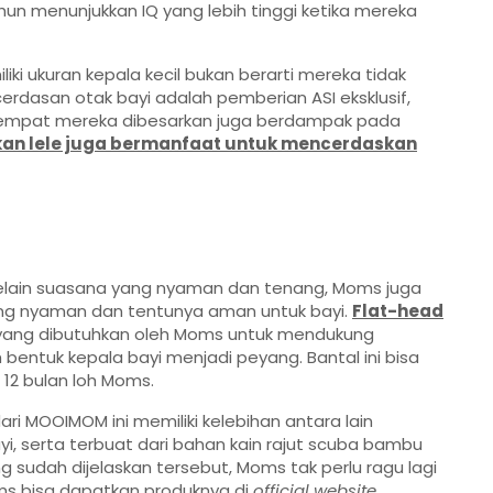
hun menunjukkan IQ yang lebih tinggi ketika mereka
iki ukuran kepala kecil bukan berarti mereka tidak
erdasan otak bayi adalah pemberian ASI eksklusif,
an tempat mereka dibesarkan juga berdampak pada
kan lele juga bermanfaat untuk mencerdaskan
elain suasana yang nyaman dan tenang, Moms juga
ang nyaman dan tentunya aman untuk bayi.
Flat-head
yang dibutuhkan oleh Moms untuk mendukung
bentuk kepala bayi menjadi peyang. Bantal ini bisa
 12 bulan loh Moms.
ari MOOIMOM ini memiliki kelebihan antara lain
, serta terbuat dari bahan kain rajut scuba bambu
 sudah dijelaskan tersebut, Moms tak perlu ragu lagi
ms bisa dapatkan produknya di
official website