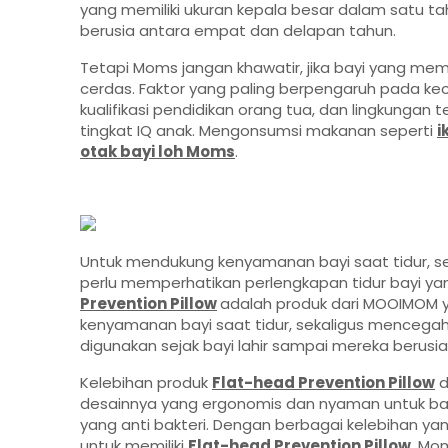
yang memiliki ukuran kepala besar dalam satu ta
berusia antara empat dan delapan tahun.
Tetapi Moms jangan khawatir, jika bayi yang memil
cerdas. Faktor yang paling berpengaruh pada kec
kualifikasi pendidikan orang tua, dan lingkung
tingkat IQ anak. Mengonsumsi makanan seperti
i
otak bayi loh Moms
.
Untuk mendukung kenyamanan bayi saat tidur, s
perlu memperhatikan perlengkapan tidur bayi y
Prevention Pillow
adalah produk dari MOOIMOM 
kenyamanan bayi saat tidur, sekaligus mencegah 
digunakan sejak bayi lahir sampai mereka berusia
Kelebihan produk
Flat-head Prevention Pillow
d
desainnya yang ergonomis dan nyaman untuk bayi
yang anti bakteri.
Dengan berbagai kelebihan yang
untuk memiliki
Flat-head Prevention Pillow
. Mo