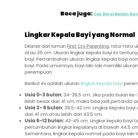
Baca juga:
Cek Berat Badan Bayi
Lingkar Kepala Bayi yang Normal
Dilansir dari laman
First Cry Parenting
, rata-rata 
atau 35 cm. Ukuran lingkar kepala bayi ini tent
bayi. Pertambahan ukuran lingkar kepala bayi no
bayi. Pada umumnya, bayi laki-laki memiliki ukura
perempuan.
Berikut ini adalah ukuran
lingkar kepala bayi
perem
Usia 0-3 bulan:
34-39,5 cm. Jika pada bulan ke-3 
lebih besar dari 41 cm, maka bisa jadi pertanda
Usia 3- 6 bulan:
39,5-42 cm. Lingkar kepala bayi 
dari 41 cm atau lebih dari 43,5 cm.
Usia 6-12 bulan:
42-45 cm. Lingkar kepala bayi ter
pertumbuhan lingkar kepalanya di bawah 44,5 cm 
Sementara, lingkar kepala normal pada bayi laki-l