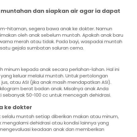
i muntahan dan siapkan air agar ia dapat
itam-hitaman, segera bawa anak ke dokter. Namun
dimakan oleh anak sebelum muntah. Apakah anak baru
rna merah atau tidak. Pada bayi, waspadai muntah
 satu gejala sumbatan saluran cerna.
h minum kepada anak secara perlahan-lahan. Hal ini
yang keluar melalui muntah. Untuk pertolongan
 jus, atau ASI (jika anak masih mendapatkan ASI).
 kilogram berat badan anak. Misalnya anak Anda
nti sebanyak 50-100 cc untuk mencegah dehidrasi.
a ke dokter
 selalu muntah setiap diberikan makan atau minum,
 mengalami dehidrasi atau kondisi lainnya yang
mengevaluasi keadaan anak dan memberikan