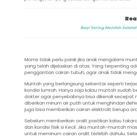
Rea
Bayi Sering Muntah Setelah
Moms tidak perlu panik jika anak mengalami mu
yang telah dijelaskan di atas. Yang terpenting
penggantian cairan tubuh, agar anak tidak menga
Muntah yang berlangsung sebentar seperti terjadi 
kondisi lumrah. Hanya saja kalau muntah sudah 
dokter agar penyebabnya bisa dikenali secepat
diberikan minum air putih untuk menghindari dehid
juga bisa memberikan cairan elektrolit berupa ora
Sebelum memberikan oralit pastikan kalau takar
dan kondisi fisik si Kecil. Jika muntah-muntah ma
untuk meminum cairan oralit terlebih dahulu. Se