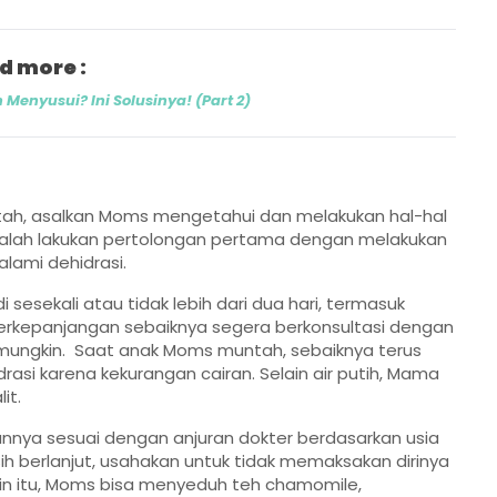
d more :
 Menyusui? Ini Solusinya! (Part 2)
ntah, asalkan Moms mengetahui dan melakukan hal-hal
 adalah lakukan pertolongan pertama dengan melakukan
lami dehidrasi.
sesekali atau tidak lebih dari dua hari, termasuk
berkepanjangan sebaiknya segera berkonsultasi dengan
 mungkin. Saat anak Moms muntah, sebaiknya terus
rasi karena kekurangan cairan. Selain air putih, Mama
lit.
annya sesuai dengan anjuran dokter berdasarkan usia
sih berlanjut, usahakan untuk tidak memaksakan dirinya
lain itu, Moms bisa menyeduh teh chamomile,