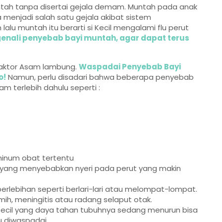
tah tanpa disertai gejala demam. Muntah pada anak
a menjadi salah satu gejala akibat sistem
lu muntah itu berarti si Kecil mengalami flu perut
nali penyebab bayi muntah, agar dapat terus
faktor Asam lambung.
Waspadai Penyebab Bayi
o!
Namun, perlu disadari bahwa beberapa penyebab
terlebih dahulu seperti :
minum obat tertentu
u yang menyebabkan nyeri pada perut yang makin
erlebihan seperti berlari-lari atau melompat-lompat.
 kemih, meningitis atau radang selaput otak.
 Kecil yang daya tahan tubuhnya sedang menurun bisa
u diwaspadai.