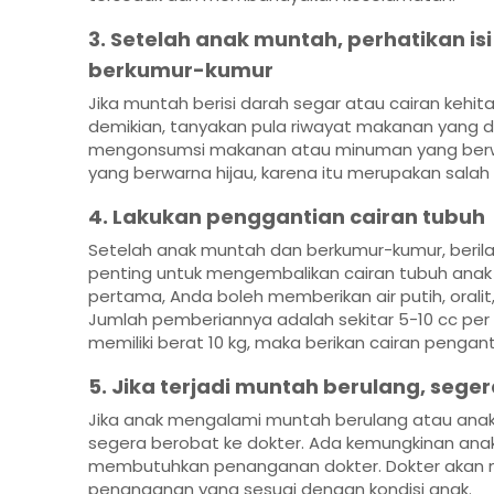
3. Setelah anak muntah, perhatikan is
berkumur-kumur
Jika muntah berisi darah segar atau cairan keh
demikian, tanyakan pula riwayat makanan yang 
mengonsumsi makanan atau minuman yang berwa
yang berwarna hijau, karena itu merupakan salah
4. Lakukan penggantian cairan tubuh
Setelah anak muntah dan berkumur-kumur, berila
penting untuk mengembalikan cairan tubuh anak 
pertama, Anda boleh memberikan air putih, oralit,
Jumlah pemberiannya adalah sekitar 5-10 cc per
memiliki berat 10 kg, maka berikan cairan penga
5. Jika terjadi muntah berulang, seger
Jika anak mengalami muntah berulang atau anak
segera berobat ke dokter. Ada kemungkinan anak
membutuhkan penanganan dokter. Dokter akan 
penanganan yang sesuai dengan kondisi anak.