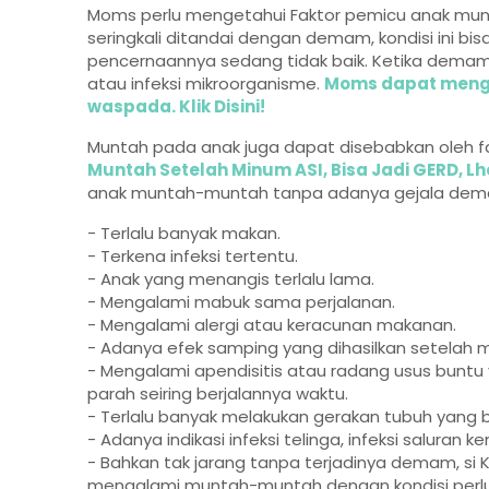
Moms perlu mengetahui Faktor pemicu anak mun
seringkali ditandai dengan demam, kondisi ini bis
pencernaannya sedang tidak baik. Ketika demam la
atau infeksi mikroorganisme.
Moms dapat menge
waspada. Klik Disini!
Muntah pada anak juga dapat disebabkan oleh 
Muntah Setelah Minum ASI, Bisa Jadi GERD, Lh
anak muntah-muntah tanpa adanya gejala demam 
- Terlalu banyak makan.
- Terkena infeksi tertentu.
- Anak yang menangis terlalu lama.
- Mengalami mabuk sama perjalanan.
- Mengalami alergi atau keracunan makanan.
- Adanya efek samping yang dihasilkan setelah 
- Mengalami apendisitis atau radang usus bunt
parah seiring berjalannya waktu.
- Terlalu banyak melakukan gerakan tubuh yang b
- Adanya indikasi infeksi telinga, infeksi saluran
- Bahkan tak jarang tanpa terjadinya demam, si
mengalami muntah-muntah dengan kondisi perl