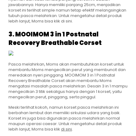
jawabannya. Hanya memiliki panjang 25cm, menjadikan
korset ini terlihat simple namun tetap efektif melangsingkan
tubuh pasca melahirkan. Untuk mengetahui detail produk
lebih lanjut, Moms bisa klik
di sini
.
3. MOOIMOM 3 in 1 Postnatal
Recovery Breathable Corset
Pasca melahirkan, Moms akan membutuhkan korset untuk
membantu Moms mengecilkan perut yang membuncit dan
meredakan nyeri pinggang.
MOOIMOM 3 in 1 Postnatal
Recovery Breathable Corset
akan membantu Moms
mengatasi masalah pasca melahirkan. Desain 3 in 1 mampu
mengecilkan 3 titik sekaligus hanya dengan 1 korset, yaitu
mengecilkan perut, pinggang, serta pinggul.
Meski terlihat kokoh, namun
korset pasca melahirkan
ini
berbahan lembut dan memiliki sirkulasi udara yang baik.
Korset ini juga bisa digunakan pasca melahirkan normal
maupun operasi caesar. Untuk mengetahui detail produk
lebih lanjut, Moms bisa klik
di sini
.