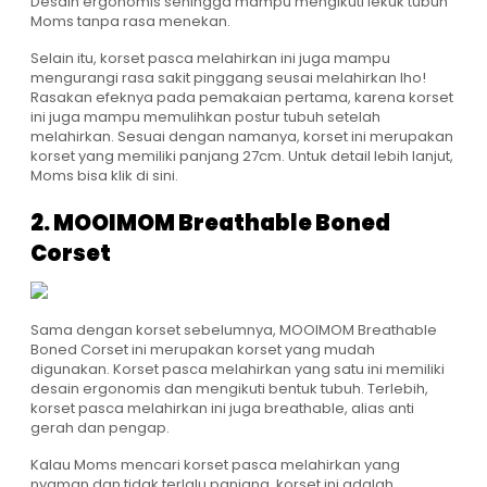
Desain ergonomis sehingga mampu mengikuti lekuk tubuh
Moms tanpa rasa menekan.
Selain itu,
korset pasca melahirkan
ini juga mampu
mengurangi rasa sakit pinggang seusai melahirkan lho!
Rasakan efeknya pada pemakaian pertama, karena korset
ini juga mampu memulihkan postur tubuh setelah
melahirkan. Sesuai dengan namanya, korset ini merupakan
korset yang memiliki panjang 27cm. Untuk detail lebih lanjut,
Moms bisa klik
di sini
.
2. MOOIMOM Breathable Boned
Corset
Sama dengan korset sebelumnya,
MOOIMOM Breathable
Boned Corset
ini merupakan korset yang mudah
digunakan.
Korset pasca melahirkan
yang satu ini memiliki
desain ergonomis dan mengikuti bentuk tubuh. Terlebih,
korset pasca melahirkan
ini juga breathable, alias anti
gerah dan pengap.
Kalau Moms mencari
korset pasca melahirkan
yang
nyaman dan tidak terlalu panjang, korset ini adalah