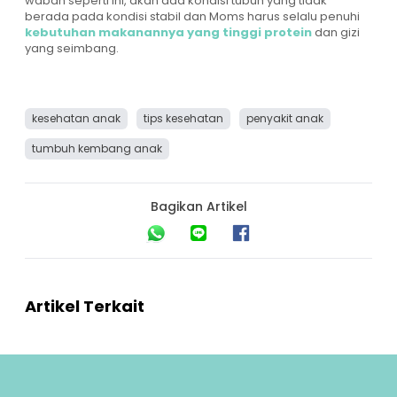
wabah seperti ini, akan ada kondisi tubuh yang tidak
berada pada kondisi stabil dan Moms harus selalu penuhi
kebutuhan makanannya yang tinggi protein
dan gizi
yang seimbang.
kesehatan anak
tips kesehatan
penyakit anak
tumbuh kembang anak
Bagikan Artikel
Artikel Terkait