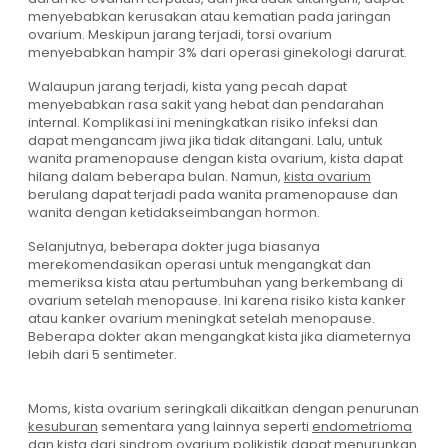
menyebabkan kerusakan atau kematian pada jaringan
ovarium. Meskipun jarang terjadi, torsi ovarium
menyebabkan hampir 3% dari operasi ginekologi darurat.
Walaupun jarang terjadi, kista yang pecah dapat
menyebabkan rasa sakit yang hebat dan pendarahan
internal. Komplikasi ini meningkatkan risiko infeksi dan
dapat mengancam jiwa jika tidak ditangani. Lalu, untuk
wanita pramenopause dengan kista ovarium, kista dapat
hilang dalam beberapa bulan. Namun,
kista ovarium
berulang dapat terjadi pada wanita pramenopause dan
wanita dengan ketidakseimbangan hormon.
Selanjutnya, beberapa dokter juga biasanya
merekomendasikan operasi untuk mengangkat dan
memeriksa kista atau pertumbuhan yang berkembang di
ovarium setelah menopause. Ini karena risiko kista kanker
atau kanker ovarium meningkat setelah menopause.
Beberapa dokter akan mengangkat kista jika diameternya
lebih dari 5 sentimeter.
Moms, kista ovarium seringkali dikaitkan dengan penurunan
kesuburan
sementara yang lainnya seperti
endometrioma
dan kista dari sindrom ovarium polikistik dapat menurunkan