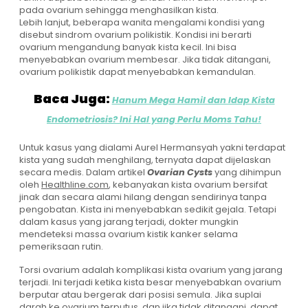
pada ovarium sehingga menghasilkan kista.
Lebih lanjut, beberapa wanita mengalami kondisi yang
disebut sindrom ovarium polikistik. Kondisi ini berarti
ovarium mengandung banyak kista kecil. Ini bisa
menyebabkan ovarium membesar. Jika tidak ditangani,
ovarium polikistik dapat menyebabkan kemandulan.
Baca Juga:
Hanum Mega Hamil dan Idap Kista
Endometriosis? Ini Hal yang Perlu Moms Tahu!
Untuk kasus yang dialami Aurel Hermansyah yakni terdapat
kista yang sudah menghilang, ternyata dapat dijelaskan
secara medis. Dalam artikel
Ovarian Cysts
yang dihimpun
oleh
Healthline.com
, kebanyakan kista ovarium bersifat
jinak dan secara alami hilang dengan sendirinya tanpa
pengobatan. Kista ini menyebabkan sedikit gejala. Tetapi
dalam kasus yang jarang terjadi, dokter mungkin
mendeteksi massa ovarium kistik kanker selama
pemeriksaan rutin.
Torsi ovarium adalah komplikasi kista ovarium yang jarang
terjadi. Ini terjadi ketika kista besar menyebabkan ovarium
berputar atau bergerak dari posisi semula. Jika suplai
darah ke ovarium terputus, dan jika tidak ditangani, dapat