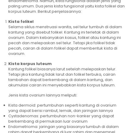
endometrioma. Namun, kista fungsional adalah jenis yang
paling umum. Dua jenis kista fungsional yaitu kista folikel dan
korpus luteum. Berikut penjelasannya:
Kista folikel
Selama siklus menstruasi wanita, sel telur tumbuh di dalam
kantung yang disebut folikel. Kantung ini terletak di dalam
ovarium. Dalam kebanyakan kasus, folikel atau kantung ini
pecah dan melepaskan sel telur. Tetapi jika folikel tidak
pecah, cairan di dalam folikel dapat membentuk kista di
ovarium.
Kista korpus luteum
Kantung folikel biasanya larut setelah melepaskan telur.
Tetapi jika kantung tidak larut dan folikel terbuka, cairan
tambahan dapat berkembang di dalam kantung, dan
akumulasi cairan ini menyebabkan kista korpus luteum.
Jenis kista ovarium lainnya meliputi:
Kista dermoid: pertumbuhan seperti kantung di ovarium
yang dapat berisi rambut, lemak, dan jaringan lainnya
Cystadenomas: pertumbuhan non-kanker yang dapat
berkembang di permukaan luar ovarium
Endometrioma: jaringan yang biasanya tumbuh di dalam
rahim dapat berkembang di luar rahim dan menempel