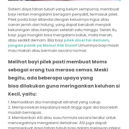
Sistem daya tahan tubuh yang belum sempurna, membuat
bayi rentan mengalami beragam penyakit, termasuk pilek.
Pilek pada bayi ditandai dengan keluarnya ingus atau
cairan jernih dari hidung, yang dapat berubah menjadi
kekuningan atau kehijauan setelah satu minggu. Selain itu,
bayi juga mungkin bisa mengalami batuk, mata merah,
atau sedikit demam. Bila bayi
pilek disertai demam,
jangan panik ya Moms! Klik DisinI!
Umumnya bayi masih
mau makan atau bermain secara normal.
Melihat bayi pilek pasti membuat Moms
sebagai orang tua merasa cemas. Meski
begitu, ada beberapa upaya yang
bisa dilakukan guna meringankan keluhan si
Kecil, yaitu:
1. Memastikan dia mendapat istirahat yang cukup.
2. Memposisikan kepalanya lebih tinggi agar dia bisa lebih
mudah bernapas.
3. Memberikan ASI atau susu formula secara teratur untuk
mencegahnya mengalami dehidrasi. ASI juga dapat
memperkuat daya tahan tubuh bayi dalam melawan infeksi