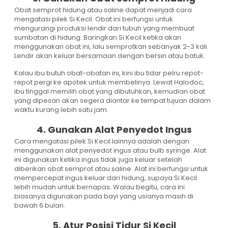
Obat semprot hidung atau saline dapat menjadi cara
mengatasi pilek Si Kecil. Obat ini berfungsi untuk
mengurangi produksi lendir dari tubuh yang membuat
sumbatan di hidung. Baringkan Si Kecil ketika akan
menggunakan obat ini, lalu semprotkan sebanyak 2-3 kali.
Lendir akan keluar bersamaan dengan bersin atau batuk.
Kalau ibu butuh obat-obatan ini, kini ibu tidar pelru repot-
repot pergi ke apotek untuk membelinya. Lewat Halodoc,
ibu tinggal memilih obat yang dibutuhkan, kemudian obat
yang dipesan akan segera diantar ke tempat tujuan dalam
waktu kurang lebih satu jam.
4. Gunakan Alat Penyedot Ingus
Cara mengatasi pilek Si Kecil lainnya adalah dengan
menggunakan alat penyedot ingus atau bulb syringe. Alat
ini digunakan ketika ingus tidak juga keluar setelah
diberikan obat semprot atau saline. Alat ini berfungsi untuk
mempercepat ingus keluar dari hidung, supaya Si Kecil
lebih mudah untuk bernapas. Walau begitu, cara ini
biasanya digunakan pada bayi yang usianya masih di
bawah 6 bulan.
5. Atur Posisi Tidur Si Kecil