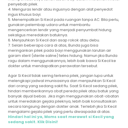
penyebab pilek.
4. Menguras lendir atau ingusnya dengan alat penyedot
ingus khusus bayi.
5. Menempatkan Si Kecil pada ruangan tanpa AC. Bila perlu,
gunakan pelembap udara untuk membantu
mengencerkan lendir yang menjadi penyumbat hidung
sekaligus meredakan batuknya.
6. Menjauhkan Si Kecil dari asap rokok atau debu.
7. Selain beberapa cara di atas, Bunda juga bisa
meringankan pilek pada bayi menggunakan larutan air
garam steril (sterile saline) tetes hidung. Namun jika Bunda
ragu dalam menggunakannya, lebih baik bawa Si Kecil ke
dokter untuk mendapatkan perawatan tersebut.
Agar Si Kecil tidak sering terkena pilek, jangan lupa untuk
melengkapi jadwal imunisasinya dan menjauhkan Si Kecil
dari orang yang sedang sakit flu. Saat Si Kecil sedang pilek,
hindari memberikannya obat pereda pilek atau batuk yang
banyak dijual bebas. Jika ingin menggunakan obat-obatan
untuk meredakan gejala pileknya, lebih baik konsultasikan
secara langsung dengan dokter anak. Terlebih jika Si Kecil
mengalami gejala pilek yang perlu diwaspadai di atas.
Hindari hal ini ya, Moms saat merawat si Kecil yang
sedang sakit. Klik Disini!