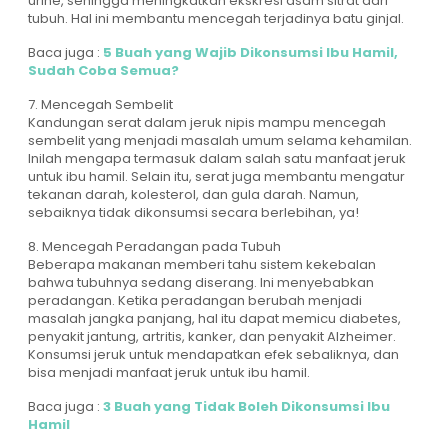
urine, sehingga meningkatkan ekskresi asam sitrat dari
tubuh. Hal ini membantu mencegah terjadinya batu ginjal.
Baca juga :
5 Buah yang Wajib Dikonsumsi Ibu Hamil,
Sudah Coba Semua?
7. Mencegah Sembelit
Kandungan serat dalam jeruk nipis mampu mencegah
sembelit yang menjadi masalah umum selama kehamilan.
Inilah mengapa termasuk dalam salah satu manfaat jeruk
untuk ibu hamil. Selain itu, serat juga membantu mengatur
tekanan darah, kolesterol, dan gula darah. Namun,
sebaiknya tidak dikonsumsi secara berlebihan, ya!
8. Mencegah Peradangan pada Tubuh
Beberapa makanan memberi tahu sistem kekebalan
bahwa tubuhnya sedang diserang. Ini menyebabkan
peradangan. Ketika peradangan berubah menjadi
masalah jangka panjang, hal itu dapat memicu diabetes,
penyakit jantung, artritis, kanker, dan penyakit Alzheimer.
Konsumsi jeruk untuk mendapatkan efek sebaliknya, dan
bisa menjadi manfaat jeruk untuk ibu hamil.
Baca juga :
3 Buah yang Tidak Boleh Dikonsumsi Ibu
Hamil