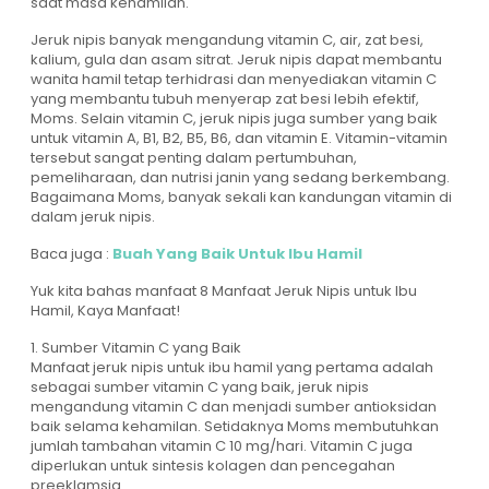
saat masa kehamilan.
Jeruk nipis banyak mengandung vitamin C, air, zat besi,
kalium, gula dan asam sitrat. Jeruk nipis dapat membantu
wanita hamil tetap terhidrasi dan menyediakan vitamin C
yang membantu tubuh menyerap zat besi lebih efektif,
Moms. Selain vitamin C, jeruk nipis juga sumber yang baik
untuk vitamin A, B1, B2, B5, B6, dan vitamin E. Vitamin-vitamin
tersebut sangat penting dalam pertumbuhan,
pemeliharaan, dan nutrisi janin yang sedang berkembang.
Bagaimana Moms, banyak sekali kan kandungan vitamin di
dalam jeruk nipis.
Baca juga :
Buah Yang Baik Untuk Ibu Hamil
Yuk kita bahas manfaat 8 Manfaat Jeruk Nipis untuk Ibu
Hamil, Kaya Manfaat!
1. Sumber Vitamin C yang Baik
Manfaat jeruk nipis untuk ibu hamil yang pertama adalah
sebagai sumber vitamin C yang baik, jeruk nipis
mengandung vitamin C dan menjadi sumber antioksidan
baik selama kehamilan. Setidaknya Moms membutuhkan
jumlah tambahan vitamin C 10 mg/hari. Vitamin C juga
diperlukan untuk sintesis kolagen dan pencegahan
preeklamsia.