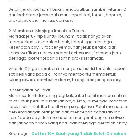
Selain jeruk, ibu hamil bisa mendapatkan sumber vitamin C
dari beberapa jenis makanan seperti kol, tomat, paprika,
brokoli, stroberi, nanas, dan kiwi.
2. Membantu Menjaga Imunitas Tubuh
Manfaat jeruk nipis untuk ibu hamil tidak hanya akan
memperkuat kekebalan tubuh, tetapi juga menjaga
kesehatan bayi. Sifat penyembuhan jeruk berasal dari
senyawa fitonutriennya seperti antosianin, flavanon jeruk,
berbagai polifenol dan asam hidroksisinamatik.
Vitamin C juga membantu menyerap nutrisi tertentu seperti
zat besi yang pada gilirannya membantu membentuk
tulang rawan, pembuluh darah, tulang, dan jaringan bayi.
3. Mengandung Folat
Moms sudah tidak asing lagi kalau ibu hamil membutuhkan
folat untuk pertumbuhan janinnya. Nah, ini menjadi manfaat
jeruk nipis untuk ibu hamil yang selanjutnya. Folat membantu
perkembangan otak janin dan mencegah cacat tabung
saraf pada bayi dan membantu mengembangkan sel-sel
dan jaringan darah yang baru dan menjaga berat lahir bayi.
Baca juga :
Daftar 10+ Buah yang Tidak Boleh Dimakan