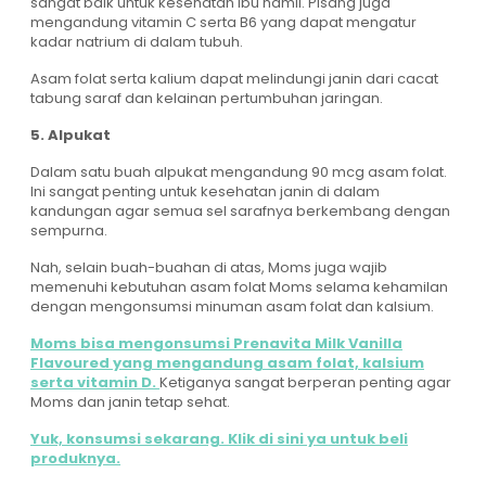
sangat baik untuk kesehatan ibu hamil. Pisang juga
mengandung vitamin C serta B6 yang dapat mengatur
kadar natrium di dalam tubuh.
Asam folat serta kalium dapat melindungi janin dari cacat
tabung saraf dan kelainan pertumbuhan jaringan.
5. Alpukat
Dalam satu buah alpukat mengandung 90 mcg asam folat.
Ini sangat penting untuk kesehatan janin di dalam
kandungan agar semua sel sarafnya berkembang dengan
sempurna.
Nah, selain buah-buahan di atas, Moms juga wajib
memenuhi kebutuhan asam folat Moms selama kehamilan
dengan mengonsumsi minuman asam folat dan kalsium.
Moms bisa mengonsumsi Prenavita Milk Vanilla
Flavoured yang mengandung asam folat, kalsium
serta vitamin D.
Ketiganya sangat berperan penting agar
Moms dan janin tetap sehat.
Yuk, konsumsi sekarang. Klik di sini ya untuk beli
produknya.