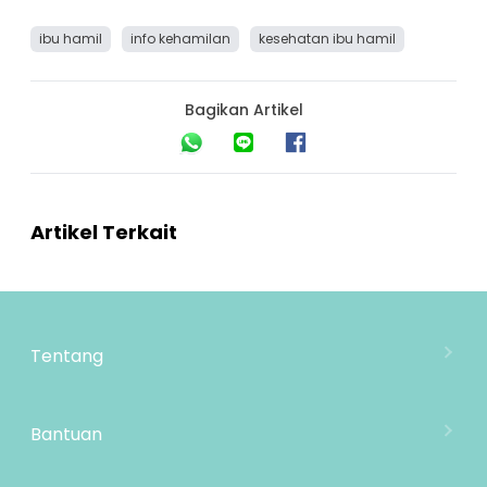
ibu hamil
info kehamilan
kesehatan ibu hamil
Bagikan Artikel
Artikel Terkait
Tentang
Tentang Mooimom
Lokasi Toko
Bantuan
MOOIMOM Wholesale
Hubungi Kami