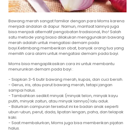
Bawang merah sangat familiar dengan para Moms karena
menjadi andalan di dapur. Namun, manfaat lainnya juga
bisa menjadi alternatif pengobatan tradisional, lho! Salah
satu metode yang biasa dilakukan menggunakan bawang
merah adalah untuk mengatasi demam pada
bayi.Ketimbang memberikan obat, banyak orang tua yang
memilih cara alami untuk mengatasi demam pada bayi.
Moms bisa mengaplikasikan cara ini untuk membantu
menurunkan demam pada bayi :
- Siapkan 3-5 butir bawang merah, kupas, dan cuci bersih.
- Gerus, iris, atau parut bawang merah, tetapi jangan
sampai halus.
- Tambahkan sedikit minyak (minyak telon, minyak kayu
putih, minyak zaitun, atau minyak lainnya) lalu aduk.
- Balurkan campuran tersebut ini ke badan anak seperti
ubun-ubun, perut, dada, lipatan lengan, paha, dan telapak
kaki.
- Saat membalurkan, Moms juga bisa memberikan pijatan
halus.