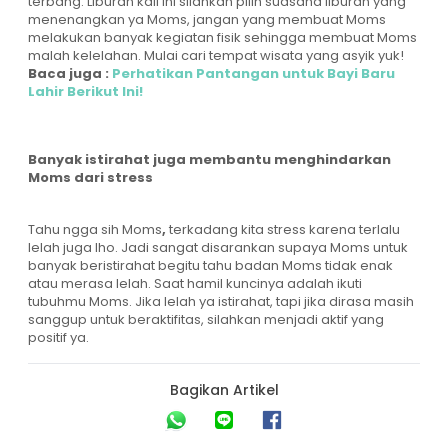
terbang. Liburan kali ini silahkan pilih suasana liburan yang
menenangkan ya Moms, jangan yang membuat Moms
melakukan banyak kegiatan fisik sehingga membuat Moms
malah kelelahan. Mulai cari tempat wisata yang asyik yuk!
Baca juga :
Perhatikan Pantangan untuk Bayi Baru
Lahir Berikut Ini!
Banyak istirahat juga membantu menghindarkan
Moms dari stress
Tahu ngga sih Moms
,
terkadang kita stress karena terlalu
lelah juga lho. Jadi sangat disarankan supaya Moms untuk
banyak beristirahat begitu tahu badan Moms tidak enak
atau merasa lelah. Saat hamil kuncinya adalah ikuti
tubuhmu Moms. Jika lelah ya istirahat, tapi jika dirasa masih
sanggup untuk beraktifitas, silahkan menjadi aktif yang
positif ya.
Bagikan Artikel