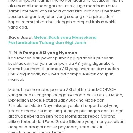
memompa ASI sambil menonton acara TV kesukaan Moms
atau sambil mendengarkan musik, juga membaca buku
sambil menentukan sendiri kapan kira-kira harus berhenti
sesuai dengan kegiatan yang sedang dikerjakan, dan
kapan memulai kembali dengan memperkirakan waktu
yang ada.
Baca Juga:
Melon, Buah yang Menyokong
Pertumbuhan Tulang dan Gigi Janin
4. Pilih Pompa ASI yang Nyaman
Kesuksesan dari power pumping juga tidak luput akan
kualitas dan kenyamanan pompa ASI yang digunakan.
Moms bisa memilih pompa ASI yang nyaman dan mudah
untuk digunakan, baik berupa pompa elektrik ataupun
manual.
Moms bisa mencoba pompa ASI elektrik dari MOOIMOM
yang sudah dilengkapi dengan 4 mode, yaitu On/Off Mode,
Expression Mode, Natural Baby Sucking Mode dan
Stimulation Mode. Daya hisapnya alami seperti bayi yang
sedang menyusui langsung. Alatnya pun ringan dan mudah
dibawa bepergian sehingga Moms tidak repot. Corong
silikon terbuat dari Food Grade Silicone yang menyesuaikan
dengan berbagai bentuk payudara, serta efektif
mendorong ASI cepat keluar.