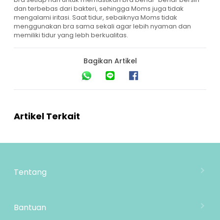
dan terbebas dari bakteri, sehingga Moms juga tidak
mengalami iritasi. Saat tidur, sebaiknya Moms tidak
menggunakan bra sama sekali agar lebih nyaman dan
memiliki tidur yang lebh berkualitas.
Bagikan Artikel
Artikel Terkait
Tentang
Tentang Mooimom
Lokasi Toko
Bantuan