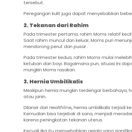
tersebut.
Peregangan kulit juga dapat menyebabkan beberap
2. Tekanan dari Rahim
Pada trimester pertama, rahim Moms relatif keci
Saat rahim muncul dan keluar, Moms pun menunju
mendorong perut dan pusar .
Pada trimester kedua, rahim Moms mulai melebih
ketuban dan bayi. Bagaimana pun, situasi ini 
mungkin Moms rasakan.
3. Hernia Umbilikalis
Meskipun hernia mungkin terdengar berbahaya, 
atau janin.
Dilansir dari
Healthline
,
hernia umbilikalis terjadi 
Kemudian bisa terjebak di sana, menjadi meradang
karena peningkatan tekanan uterus.
Kecuali jika itu menyebabkan gejala yang signi