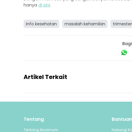
hanya
di sini
.
info kesehatan
masalah kehamilan
trimeste
Bagi
Artikel Terkait
Tentang
Bantuan
Tentang Mooimom
Hubungi K