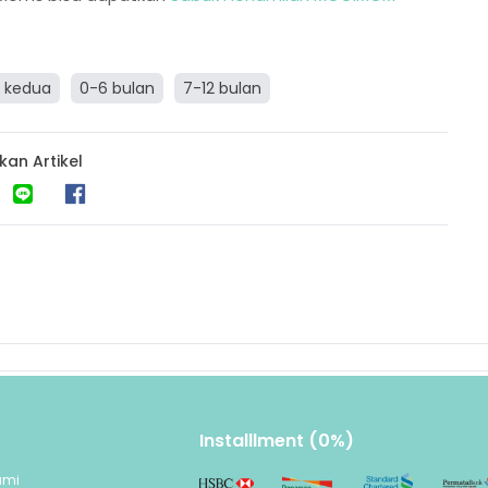
r kedua
0-6 bulan
7-12 bulan
kan Artikel
Installlment (0%)
ami