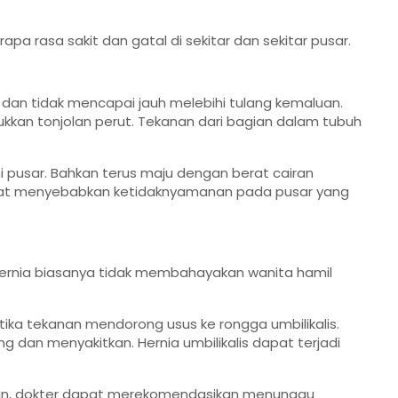
a rasa sakit dan gatal di sekitar dan sekitar pusar.
l dan tidak mencapai jauh melebihi tulang kemaluan.
kkan tonjolan perut. Tekanan dari bagian dalam tubuh
i pusar. Bahkan terus maju dengan berat cairan
dapat menyebabkan ketidaknyamanan pada pusar yang
hernia biasanya tidak membahayakan wanita hamil
ketika tekanan mendorong usus ke rongga umbilikalis.
 dan menyakitkan. Hernia umbilikalis dapat terjadi
fikan, dokter dapat merekomendasikan menunggu