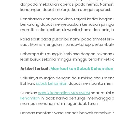
daripada melakukan operasi pada hernia. Namun, 
kandungan dapat melanjutkan dengan operasi.
Penahanan dan pencekikan terjadi ketika bagian
berkurang dapat menyebabkan kematian jaringa
memiliki risiko kecil untuk wanita hamil dan janin, t
Rasa sakit pada pusar ibu hamil pada trimester
saat Moms mengalami tahap-tahap pertumbuha
Beberapa Ibu mungkin terbiasa dengan tekanan dan
lebih buruk selama minggu-minggu terakhir keti
Artikel terkait:
Manfaatkan Sabuk Kehamilan 
Solusinya mungkin dengan tidur miring atau me
Bahkan,
sabuk kehamilan
dapat membantu meringa
Gunakan
sabuk kehamilan MOOIMOM
saat mulai 
kehamilan
ini tidak hanya berfungsi menyangga p
mampu menahan rahim agar tidak turun.
Dengan manfaat yang sangat banyak tersebut,