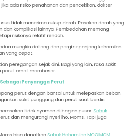
jika ada risiko penahanan dan pencekikan, dokter
 usus tidak menerima cukup darah. Pasokan darah yang
n dan komplikasi lainnya. Pembedahan memang
etapi risikonya relatif rendah.
 kedua mungkin datang dan pergi sepanjang kehamilan
n yang cepat.
 peregangan sejak dini. Bagi yang lain, rasa sakit
ka perut amat membesar.
Sebagai Penyangga Perut
nopang perut dengan bantal untuk melepaskan beban.
nkan sakit punggung dan perut saat berdiri.
merasakan tidak nyaman di bagian pusar.
Sabuk
erut dan mengurangi nyeri lho, Moms. Tapi juga
 Moms bisa dapatkan
Sabuk Hehamilan MOOIMOM