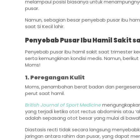
melampaui posisi biasanya untuk menampungnya
pusar.
Namun, sebagian besar penyebab pusar ibu hamil 
saat Si Kecil lahir.
Penyebab Pusar Ibu Hamil Sakit s
Penyebab pusar ibu hamil sakit saat trimester ke
serta kemungkinan kondisi medis. Namun, beriku
Moms!
1. Peregangan Kulit
Moms, penambahan berat badan dan pergeseran 
perut saat hamil.
British Journal of Sport Medicine
mengungkapkan p
yang terjadi ketika otot rectus abdominis atau ‘a
adalah sepasang otot besar yang mulai di bawah
Diastasis recti tidak secara langsung menyebabka
jaringan antara rahim dan pusar, yang dapat men