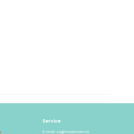
Service
E-mail: cs@mooimom.id