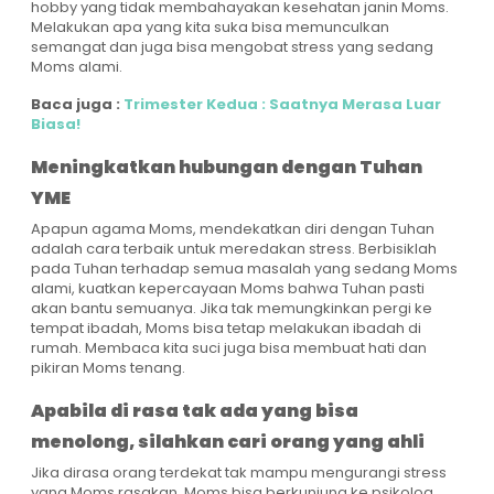
hobby yang tidak membahayakan kesehatan janin Moms.
Melakukan apa yang kita suka bisa memunculkan
semangat dan juga bisa mengobat stress yang sedang
Moms alami.
Baca juga :
Trimester Kedua : Saatnya Merasa Luar
Biasa!
Meningkatkan hubungan dengan Tuhan
YME
Apapun agama Moms, mendekatkan diri dengan Tuhan
adalah cara terbaik untuk meredakan stress. Berbisiklah
pada Tuhan terhadap semua masalah yang sedang Moms
alami, kuatkan kepercayaan Moms bahwa Tuhan pasti
akan bantu semuanya. Jika tak memungkinkan pergi ke
tempat ibadah, Moms bisa tetap melakukan ibadah di
rumah. Membaca kita suci juga bisa membuat hati dan
pikiran Moms tenang.
Apabila di rasa tak ada yang bisa
menolong, silahkan cari orang yang ahli
Jika dirasa orang terdekat tak mampu mengurangi stress
yang Moms rasakan, Moms bisa berkunjung ke psikolog