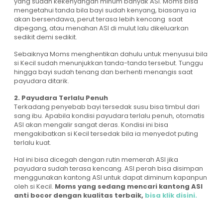
yang sudah kekenyangan minum banyak ASI. Moms bisa
mengetahui tanda bila bayi sudah kenyang, biasanya ia
akan bersendawa, perut terasa lebih kencang saat
dipegang, atau menahan ASI di mulut lalu dikeluarkan
sedikit demi sedikit.
Sebaiknya Moms menghentikan dahulu untuk menyusui bila
si Kecil sudah menunjukkan tanda-tanda tersebut. Tunggu
hingga bayi sudah tenang dan berhenti menangis saat
payudara ditarik.
2. Payudara Terlalu Penuh
Terkadang penyebab bayi tersedak susu bisa timbul dari
sang ibu. Apabila kondisi payudara terlalu penuh, otomatis
ASI akan mengalir sangat deras. Kondisi ini bisa
mengakibatkan si Kecil tersedak bila ia menyedot puting
terlalu kuat.
Hal ini bisa dicegah dengan rutin memerah ASI jika
payudara sudah terasa kencang. ASI perah bisa disimpan
menggunakan kantong ASI untuk dapat diminum kapanpun
oleh si Kecil.
Moms yang sedang mencari kantong ASI
anti bocor dengan kualitas terbaik,
bisa klik disini.