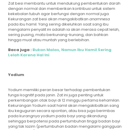
Zat besi membantu untuk mendukung pembentukan darah
dengan normal dan memberikan kontribusi untuk sistem
kekebalan tubuh agar berfungsi dengan normal juga.
Kekurangan zat besi akan mengakibatkan
anamnesa
pada ibu hamil. Yang sering dikeluhkan saat sang ibu
mengalami penyalit ini adalah ia akan merasa cepat lelah,
sering pusing, mata berkunang-kunang, dan bahkan
hingga mual atau muntah yang berlebihan.
Baca juga :
Bukan Malas, Namun Ibu Hamil Sering
Lelah Karena Hal Ini
Yodium
Yodium memiliki peran besar terhadap pembentukan
fungsi kognitif pada janin. Zat ini juga penting untuk
perkembangan otak bayi di 12 minggu pertama kehamilan.
Kekurangan Yodium saat hamil akan mengakibatkan sang
ibu keguguran secara spontan, atau bisa juga berimbas
pada kurangnya yodium pada bayi yang dikandung
sehingga berpotensi pada pertumbuhan tinggi badan bayi
yang tak lazim (pertumbuhan badan mengalami gangguan