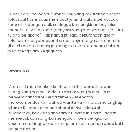
Dilansir dari berbagai sumber, Ibu yang kekurangan asam
folat saat hamil akan membuat janin di dalam perut tidak
terbentuk dengan baik sehingga kemungkinan bayi bisa
menderita Spina bifida (penyakit yang menyerang sumsum
tulang belakang). Tak hanya itu saja, kekurangan asam
folat bisa menyebabkan ibu dan bayi mengalami anemia,
jika dibiarkan kandungan sang ibu akan terancam bahkan
bisa mengalami keguguran.
Vitamin D
Vitamin D memberikan kontribusi untuk pemeliharaan
tulang yang normal melalui kalsium yang normal dan
penyerapan fosfor. Departemen Kesehatan
merekomendasikan bahwa wanita hamil harus melengkapi
vitamin D semasa masa kehamilannya. Menurut
sumbernya, kekurangan vitamin D pada ibu hamil dapat
menyebabkan sang ibu mengalami pembengkakan,
kesemutan, hingga bisa mengalami kelumpuhan pada kaki
bagian bawah.