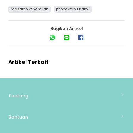
masalah kehamilan
penyakit ibu hamil
Bagikan Artikel
Artikel Terkait
Tentang
Tentang Mooimom
Lokasi Toko
Bantuan
MOOIMOM Wholesale
Hubungi Kami