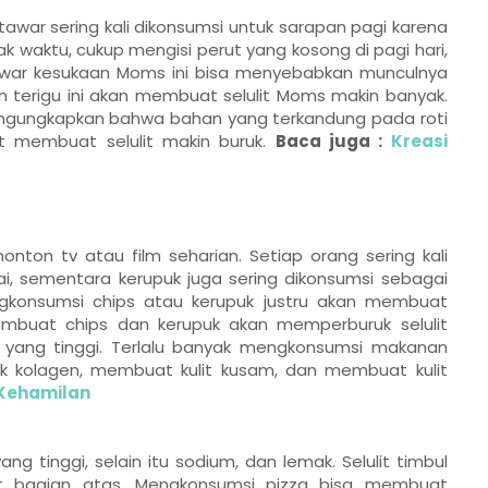
tawar sering kali dikonsumsi untuk sarapan pagi karena
k waktu, cukup mengisi perut yang kosong di pagi hari,
 tawar kesukaan Moms ini bisa menyebabkan munculnya
an terigu ini akan membuat selulit Moms makin banyak.
, mengungkapkan bahwa bahan yang terkandung pada roti
t membuat selulit makin buruk.
Baca juga :
Kreasi
nton tv atau film seharian. Setiap orang sering kali
, sementara kerupuk juga sering dikonsumsi sebagai
gkonsumsi chips atau kerupuk justru akan membuat
membuat chips dan kerupuk akan memperburuk selulit
yang tinggi. Terlalu banyak mengkonsumsi makanan
 kolagen, membuat kulit kusam, dan membuat kulit
 Kehamilan
ng tinggi, selain itu sodium, dan lemak. Selulit timbul
t bagian atas. Mengkonsumsi pizza bisa membuat