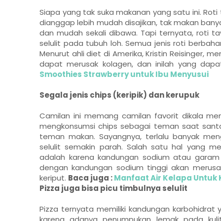
Siapa yang tak suka makanan yang satu ini. Roti 
dianggap lebih mudah disajikan, tak makan banya
dan mudah sekali dibawa. Tapi ternyata, roti
selulit pada tubuh loh. Semua jenis roti berbah
Menurut ahli diet di Amerika, Kristin Reisinger
dapat merusak kolagen, dan inilah yang dapa
Smoothies Strawberry untuk Ibu Menyusui
Segala jenis chips (keripik) dan kerupuk
Camilan ini memang camilan favorit dikala meno
mengkonsumsi chips sebagai teman saat santai
teman makan. Sayangnya, terlalu banyak men
selulit semakin parah. Salah satu hal yang 
adalah karena kandungan sodium atau garam 
dengan kandungan sodium tinggi akan merusak
keriput.
Baca juga :
Manfaat Air Kelapa Untuk
Pizza juga bisa picu timbulnya selulit
Pizza ternyata memiliki kandungan karbohidrat ya
karena adanya penumpukan lemak pada kuli