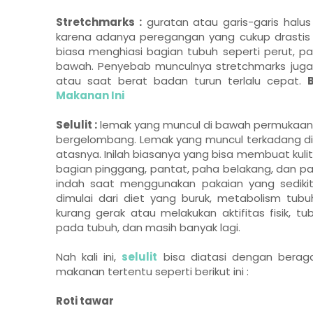
Stretchmarks :
guratan atau garis-garis halus 
karena adanya peregangan yang cukup drastis ka
biasa menghiasi bagian tubuh seperti perut, p
bawah. Penyebab munculnya stretchmarks juga 
atau saat berat badan turun terlalu cepat.
Makanan Ini
Selulit :
lemak yang muncul di bawah permukaan kul
bergelombang. Lemak yang muncul terkadang dia
atasnya. Inilah biasanya yang bisa membuat kulit 
bagian pinggang, pantat, paha belakang, dan pa
indah saat menggunakan pakaian yang sedikit 
dimulai dari diet yang buruk, metabolism tu
kurang gerak atau melakukan aktifitas fisik, 
pada tubuh, dan masih banyak lagi.
Nah kali ini,
selulit
bisa diatasi dengan berag
makanan tertentu seperti berikut ini :
Roti tawar