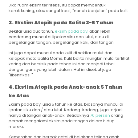
Jika ruam eksim terinfeksi, itu dapat membentuk
kerak kuning, atau sangat kecil, "nanah benjolan" pada kulit.
3. Ekstim Atopik pada Balita 2-5 Tahun
Sekitar usia dua tahun,
eksim pada bayi
akan lebih
cenderung muncul di lipatan siku dan lutut, atau di
pergelangan tangan, pergelangan kaki, dan tangan.
Ini juga dapat muncul pada kulit di sekitar mulut dan
kelopak mata balita Moms. Kulit balita mungkin mulai terlihat
kering dan bersisik pada tahap ini dan menjadi tebal
dengan garis yang lebih dalam. Hal ini disebut juga
"likenifikasi."
4. Ekstim Atopik pada Anak-anak 5 Tahun
ke Atas
Eksim pada bayi usia 5 tahun ke atas, biasanya muncul di
lipatan siku dan / atau lutut. Kadang-kadang, juga terjadi
hanya di tangan anak-anak. Setidaknya
70 persen
orang
pernah mengalami eksim pada tangan dalam hidup
mereka.
Kemerahan dan bercak gatal di belakang telinga anak