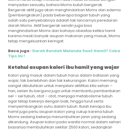
menyadari sesuatu, bahwa Moms butuh bergerak.
Bergerak aktif juga akan menghindarkan Moms dari edema
(pembengkakan) pada beberapa bagian tubuh yang
salah satu penyebabnya adalah tak lancarnya peredaran
darah Moms. Aktif bergerak sendiri juga bisa
menghindarkan Moms dari bahaya obesitas ketika hamil
karena meski banyak asupan makanan yang masuk, Moms
tetap mengeluarkan keringat.
Baca juga :
Darah Rendah Melanda Saat Hamil? Coba
Tips Ini !
Ketahui asupan kalori ibu hamil yang wajar
Kalori yang masuk dalam tubuh harus dalam batasan yang
wajar, tak berlebihan dan tak kekurangan. Kalori memang
sangat dibutuhkan untuk menjalani aktifitas kita sehari –
hari, selain itu berguna juga untuk membantu pembentukan
sel – sel tubuh, otot – otot, menjaga metabolisme tubuh
agar tetap bekerja dengan baik, hingga turut serta
menyeimbangkan suhu dalam tubuh. Itulah kenapa ibu
hamil juga perlu asupan kalori yang cukup karena tubuh
Moms sedang bekerja menumbuhkan janin yang sedang
dikandung. Asupan kalori pada wanita normal dalam sehari
biasanya membutuhkan sekitar 2500 kalori, sedangkan