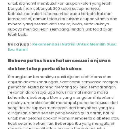
untuk ibu hamil membutuhkan asupan kalori yang lebih
banyak (naik sebanyak 300 kalori setiap harinya).
Kebutuhkan kalori ini bersumber pada karbohidrat dan
lemak sehat, namun tetap dibutuhkan asupan vitamin dan
mineral yang berasal dari sayura, buah, serta lauknya
supaya menjadi lebih seimbang. Hindari junk food akan
lebih baik.
Baca juga :
Rekomendasi Nutrisi Untuk Memilih Susu
Ibu Hamil
Beberapa tes kesehatan sesuai anjuran
dokter tetap perlu dilakukan
Serangkaian tes nantinya pasti dijalani oleh Moms atas
anjuran dokter kandungan. Saat hamil, semuanya menjadi
perhatian ekstra karena memang tak bisa sembarangan.
Tekanan darah saja juga harus normal selama masa
kehamilan, beberapa Moms yang mengalami hipertensi
misalnya, mereka sendiri mendapat perhatian khusus dari
sang dokter supaya mencegah dari banyak hal yang tak
diinginkan. Sama seperti pengecekan gula darah, hal ini
untuk mengetahui apakah Moms memderita diabetes atau
tidak selama kehamilan. Beberapa ibu yang mengalami
obesitas saat hamil ada juga yang berpotensi untuk