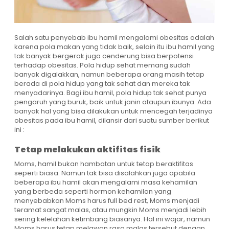
Salah satu penyebab ibu hamil mengalami obesitas adalah
karena pola makan yang tidak baik, selain itu ibu hamil yang
tak banyak bergerak juga cenderung bisa berpotensi
terhadap obesitas. Pola hidup sehat memang sudah
banyak digalakkan, namun beberapa orang masih tetap
berada di pola hidup yang tak sehat dan mereka tak
menyadarinya. Bagi ibu hamil, pola hidup tak sehat punya
pengaruh yang buruk, baik untuk janin ataupun ibunya. Ada
banyak hal yang bisa dilakukan untuk mencegah terjadinya
obesitas pada ibu hamil, dilansir dari suatu sumber berikut
ini :
Tetap melakukan aktifitas fisik
Moms, hamil bukan hambatan untuk tetap beraktifitas
seperti biasa. Namun tak bisa disalahkan juga apabila
beberapa ibu hamil akan mengalami masa kehamilan
yang berbeda seperti hormon kehamilan yang
menyebabkan Moms harus full bed rest, Moms menjadi
teramat sangat malas, atau mungkin Moms menjadi lebih
sering kelelahan ketimbang biasanya. Hal ini wajar, namun
Moms harus tetap melawan rasa malas tersebut dengan