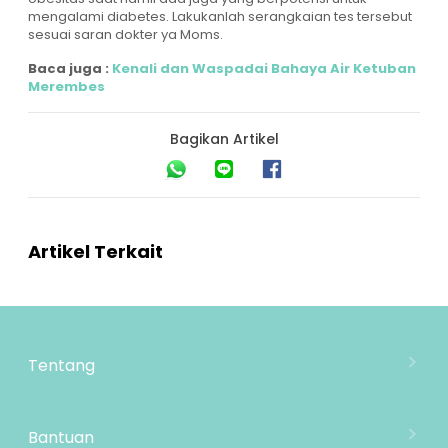
mengalami diabetes. Lakukanlah serangkaian tes tersebut
sesuai saran dokter ya Moms.
Baca juga :
Kenali dan Waspadai Bahaya Air Ketuban
Merembes
Bagikan Artikel
Artikel Terkait
Tentang
Tentang Mooimom
Lokasi Toko
Bantuan