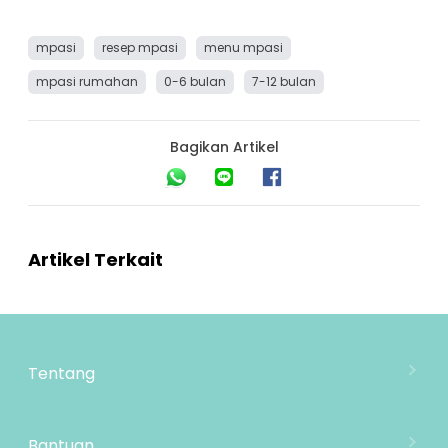
mpasi
resep mpasi
menu mpasi
mpasi rumahan
0-6 bulan
7-12 bulan
Bagikan Artikel
Artikel Terkait
Tentang
Tentang Mooimom
Lokasi Toko
Bantuan