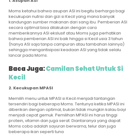
1. Asupan ASI
Moms ketahui bahwa asupan ASI ini begitu berharga bagi
kecukupan nutrisi dan gizi si Kecil yang mana banyak
kandungan sumber makanan dari sang ibu. Pemberian ASI
secara optimal bisa dilakukan dengan cara
memberikannya ASI ekslusif atau Moms juga perhatikan
bahwa pemberian ASI ini baik hingga si Kecil usia 3 tahun
(hanya ASI saja tanpa campuran atau tambahan lainnya)
sehingga mengantisipasi keadaan ASI yang tidak selalu
lancar pada Moms.
Baca Juga:
Camilan Sehat Untuk Si
Kecil
2. Kecukupan MPASI
Memilih menu untuk MPASI si Kecil menjadi tantangan
tersendiri bagi beberapa Moms. Tentunya ketika MPASI ini
diberikan dengan optimal, bukan tidak mungkin kalau bayi
menjadi cepat gemuk. Pemilihan MPASI ini harus tinggi
protein, vitamin dan juga serat. Diantaranya yang dapat
Moms coba adalah sayuran berwarna, telur dan juga
beberapa ikan seperti tuna