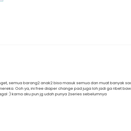
Ukuran : Panjang 37 cm x Lebar 12.7 cm x Tingg
banget, semua barang2 anak2 bisa masuk semua dan muat banyak saa
ereka. Ooh ya, ini free diaper change pad juga loh jadi ga ribet 
al :) karna aku pun jg udah punya 2series sebelumnya