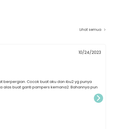
i 37 cm
Lihat semua
Tri Fen
10/24/2023
t berpergian. Cocok buat aku dan ibu2 yg punya
ANTI RIBE
bawa alas buat ganti pampers kemana2. Bahannya pun
ke rumah 
resletin
Dapet sem
tissue su
mencari b
bag yg wa