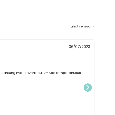
lam
 tas di
Lihat semua
Mella
06/07/2023
Tas m
-kantung nya... favorit ibuk2!! Ada tempat khusus
Tas nya b
5 cm