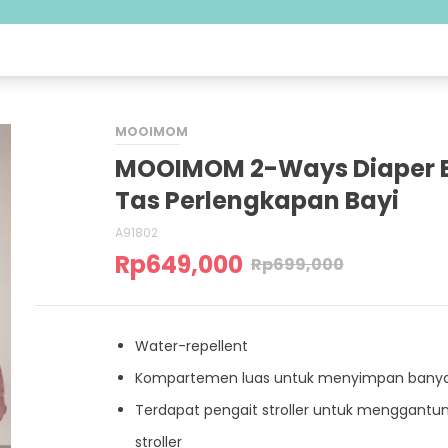
MOOIMOM
MOOIMOM 2-Ways Diaper 
Tas Perlengkapan Bayi
A91802
Rp
649,000
Rp
699,000
Water-repellent
Kompartemen luas untuk menyimpan banya
Terdapat pengait stroller untuk menggantun
stroller