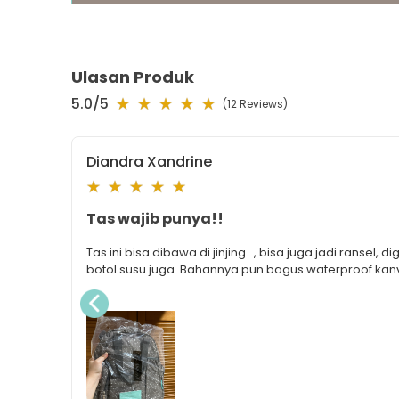
Ulasan Produk
5.0
/5
(
12
Reviews)
Diandra Xandrine
Tas wajib punya!!
Tas ini bisa dibawa di jinjing..., bisa juga jadi rans
botol susu juga. Bahannya pun bagus waterproof kanv