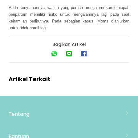
Pada kenyataannya, wanita yang pernah mengalami kardiomiopati
peripartum memiliki risiko untuk mengalaminya lagi pada saat
kehamilan berikutnya. Pada sebagian kasus, Moms dianjurkan
untuk tidak hamil lagi.
Bagikan Artikel
Artikel Terkait
Tentang
Tentang Mooimom
Lokasi Toko
Bantuan