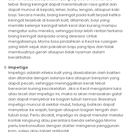
tebal. Biang keringat dapat menimbulkan rasa gatal dan
dapat muncul di kepala, leher, bahu, lengan, ataupun kaki
bayi. Secara medis, biang keringat pada kulit terjadi ketika
keringat terjebak di bawah kulit, ditambah, bayi yang
memiliki kelenjar keringat lebih kecil dan kurang mampu
mengatur suhu mereka, sehingga bayi lebih rentan terkena
biang keringat daripada orang dewasa. Untuk
mengatasinya, Moms bisa pindahkan si Kecil ke ruangan
yang lebih sejuk dan pakaikan baju yang tipis dan tidak
membuatnya gerah ataupun tidak nyaman dalam
beraktivitas.
Impetigo
Impetigo adalah infeksi kulit yang disebabkan oleh bakteri
dan ditandai dengan adanya luka ataupun benjolan yang
dapat pecah, sehingga meninggalkan kerak tebal
berwaran kuning kecokelatan. Jika si Kecil mengalami luka
atau lecet dari impetigo ini, maka ia akan merasakan gatal
dan dapat menyebar ke bagian tubuh lainnya. Biasanya
impetigo muncul di sekitar mulut, hidung, bahkan dapat
menyebar ke wajah, tangan ataupun bagian tengah dari
tubuh bayi. Perlu dicatat, impetigo ini dapat menular melalui
kontak langsung atau perantara benda sehingga Moms
perlu berkonsultasi dengan dokter mengenai penggunan
krim, salep atau tablet antibiotik.