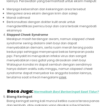
lainnya. Perawatan yang bermanfaat untuk eksim meliputi:
Menjaga kebersihan dan kekeringan area tersebut
Mengolesi area eksim dengan krim dan salep
Mandi oatmeal
Berkonsultasi dengan dokter kulit anak untuk
mengidentifikasi pemicu bayi dan cara terbaik mengobati
eksimnya
Slapped Cheek Syndrome
Meskipun masih terdengar awam, namun
slapped cheek
syndrome
sering dialami oleh bayi dan dapat
menyebabkan demam, serta ruam merah terang pada
kedua pipi sehingga menyerupai bekas tamparan pada
pipi. Penyakit ini merupakan infeksi virus dan sangat
menyebabkan rasa gatal yang dirasakan oleh bayi.
Walaupun kondisi ini dapat sembuh dengan sendirinya
hanya dalam waktu satu minggu, namun
slapeed cheek
syndrome
dapat menyebar ke anggota badan lainnya,
terutama saat si Kecil mengalami
pilek
.
Baca Juga:
Normalkah Bayi Berkeringat Saat Tidur?
Biang Keringat
Biang keringat sering kali muncul ketika cuaca terasa panas
dan lembab, atau pakaian yang dipakai si Kecil terlalu