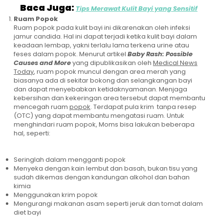
Baca Juga:
Tips Merawat Kulit Bayi yang Sensitif
Ruam Popok
Ruam popok pada kulit bayi ini dikarenakan oleh infeksi
jamur candida. Hal ini dapat terjadi ketika kulit bayi dalam
keadaan lembap, yakni terlalu lama terkena urine atau
feses dalam popok. Menurut artikel
Baby Rash: Possible
Causes and More
yang dipublikasikan oleh
Medical News
Today
, ruam popok muncul dengan area merah yang
biasanya ada di sekitar bokong dan selangkangan bayi
dan dapat menyebabkan ketidaknyamanan. Menjaga
kebersihan dan kekeringan area tersebut dapat membantu
mencegah ruam
popok
. Terdapat pula krim tanpa resep
(OTC) yang dapat membantu mengatasi ruam. Untuk
menghindari ruam popok, Moms bisa lakukan beberapa
hal, seperti:
Seringlah dalam mengganti popok
Menyeka dengan kain lembut dan basah, bukan tisu yang
sudah dikemas dengan kandungan alkohol dan bahan
kimia
Menggunakan krim popok
Mengurangi makanan asam seperti jeruk dan tomat dalam
diet bayi