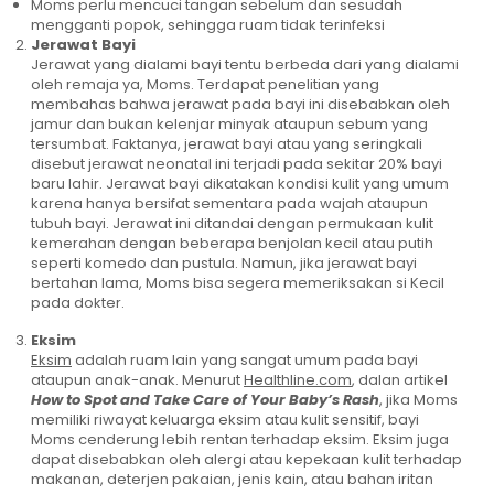
Moms perlu mencuci tangan sebelum dan sesudah
mengganti popok, sehingga ruam tidak terinfeksi
Jerawat Bayi
Jerawat yang dialami bayi tentu berbeda dari yang dialami
oleh remaja ya, Moms. Terdapat penelitian yang
membahas bahwa jerawat pada bayi ini disebabkan oleh
jamur dan bukan kelenjar minyak ataupun sebum yang
tersumbat. Faktanya, jerawat bayi atau yang seringkali
disebut jerawat neonatal ini terjadi pada sekitar 20% bayi
baru lahir. Jerawat bayi dikatakan kondisi kulit yang umum
karena hanya bersifat sementara pada wajah ataupun
tubuh bayi. Jerawat ini ditandai dengan permukaan kulit
kemerahan dengan beberapa benjolan kecil atau putih
seperti komedo dan pustula. Namun, jika jerawat bayi
bertahan lama, Moms bisa segera memeriksakan si Kecil
pada dokter.
Eksim
Eksim
adalah ruam lain yang sangat umum pada bayi
ataupun anak-anak. Menurut
Healthline.com
, dalan artikel
How to Spot and Take Care of Your Baby’s Rash
, jika Moms
memiliki riwayat keluarga eksim atau kulit sensitif, bayi
Moms cenderung lebih rentan terhadap eksim. Eksim juga
dapat disebabkan oleh alergi atau kepekaan kulit terhadap
makanan, deterjen pakaian, jenis kain, atau bahan iritan