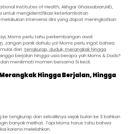
National Institutes of Health, Akhgar Ghassabian,MD,
ya untuk mengidentifikasi keterlambatan
elakukan intervensi dini yang dapat meningkatkan
yi, Moms perlu tahu perkembangan awal
an
. Jangan panik dahulu ya! Moms perlu ingat bahwa
mulai dari
tengkurap, duduk, merangkak hingga
, hingga berjalan hingga usia berapa yah Moms & Dads?
 dan menikmati momen bersama Si kecil.
Merangkak Hingga Berjalan, Hingga
g ke tengkurap dan sebaliknya sejak bulan ke 3 bahkan
i ingin banyak melihat. Tapi Moms harus tahu bahwa
ukai karena melelahkan.