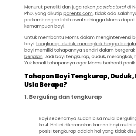
Menurut peneliti dan juga rekan
postdoctoral
di 
PhD, yang dikutip
parents.com
, tidak ada salahn
perkembangan lebih awal sehingga Moms dapat m
kemampuan bayi.
Untuk membantu Moms dalam mengintervensi ba
bayi
tengkurap, duduk, merangkak hingga berjal
bayi memiliki tahapannya sendiri dalam bergerak 
berjalan
. Jadi bayi tengkurap, duduk, merangkak
Yuk kenali tahapannya agar Moms berhenti panik
Tahapan Bayi Tengkurap, Duduk, 
Usia Berapa?
1. Berguling dan tengkurap
Bayi sebenarnya sudah bisa mulai bergulin
ke 4. Hal ini dikarenakan karena bayi mula
posisi tengkurap adalah hal yang tidak dis