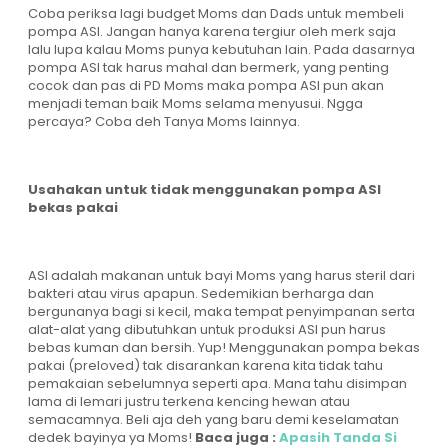
Coba periksa lagi budget Moms dan Dads untuk membeli
pompa ASI. Jangan hanya karena tergiur oleh merk saja
lalu lupa kalau Moms punya kebutuhan lain. Pada dasarnya
pompa ASI tak harus mahal dan bermerk, yang penting
cocok dan pas di PD Moms maka pompa ASI pun akan
menjadi teman baik Moms selama menyusui. Ngga
percaya? Coba deh Tanya Moms lainnya.
Usahakan untuk tidak menggunakan pompa ASI
bekas pakai
ASI adalah makanan untuk bayi Moms yang harus steril dari
bakteri atau virus apapun. Sedemikian berharga dan
bergunanya bagi si kecil, maka tempat penyimpanan serta
alat-alat yang dibutuhkan untuk produksi ASI pun harus
bebas kuman dan bersih. Yup! Menggunakan pompa bekas
pakai (preloved) tak disarankan karena kita tidak tahu
pemakaian sebelumnya seperti apa. Mana tahu disimpan
lama di lemari justru terkena kencing hewan atau
semacamnya. Beli aja deh yang baru demi keselamatan
dedek bayinya ya Moms!
Baca juga :
Apasih Tanda Si