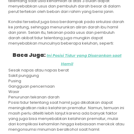
telentang saat usia kehamilan di atas 3 bulan dapat
menyebabkan usus dan pembuluh darah besar di dalam
perut tertekan oleh beban dari rahim yang berisi janin.
Kondisi tersebut juga bisa berdampak pada sirkulasi darah
ke jantung, sehingga menurunkan aliran darah ibu hamil
dan janin. Selain itu, tekanan pada usus dan pembuluh
darah akibat tidur telentang juga mungkin dapat
menyebabkan munculnya beberapa keluhan, seperti:
Baca Juga:
Ini Posisi Tidur yang Disarankan saat
Hamil
Sesak napas atau napas berat
Sakit punggung
Pusing
Gangguan pencernaan
Wasir
Penurunan tekanan darah
Posisi tidur telentang saat hamil juga dikatakan dapat
meningkatkan risiko kelahiran prematur. Namun, temuan ini
masih perlu diteliti lebih lanjut karena ada banyak faktor
yang juga bisa menyebabkan kelahiran prematur, mulai
dari komplikasi kehamilan hingga kebiasaan merokok atau
mengonsumsi minuman beralkohol saat hamil.