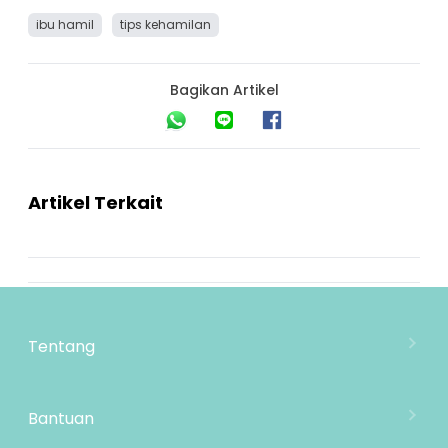
ibu hamil
tips kehamilan
Bagikan Artikel
Artikel Terkait
Tentang
Tentang Mooimom
Lokasi Toko
Bantuan
MOOIMOM Wholesale