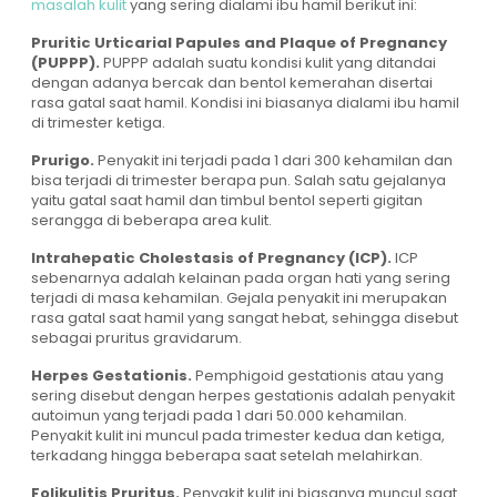
masalah kulit
yang sering dialami ibu hamil berikut ini:
Pruritic Urticarial Papules and Plaque of Pregnancy
(PUPPP).
PUPPP adalah suatu kondisi kulit yang ditandai
dengan adanya bercak dan bentol kemerahan disertai
rasa gatal saat hamil. Kondisi ini biasanya dialami ibu hamil
di trimester ketiga.
Prurigo.
Penyakit ini terjadi pada 1 dari 300 kehamilan dan
bisa terjadi di trimester berapa pun. Salah satu gejalanya
yaitu gatal saat hamil dan timbul bentol seperti gigitan
serangga di beberapa area kulit.
Intrahepatic Cholestasis of Pregnancy (ICP).
ICP
sebenarnya adalah kelainan pada organ hati yang sering
terjadi di masa kehamilan. Gejala penyakit ini merupakan
rasa gatal saat hamil yang sangat hebat, sehingga disebut
sebagai pruritus gravidarum.
Herpes Gestationis.
Pemphigoid gestationis atau yang
sering disebut dengan herpes gestationis adalah penyakit
autoimun yang terjadi pada 1 dari 50.000 kehamilan.
Penyakit kulit ini muncul pada trimester kedua dan ketiga,
terkadang hingga beberapa saat setelah melahirkan.
Folikulitis Pruritus.
Penyakit kulit ini biasanya muncul saat