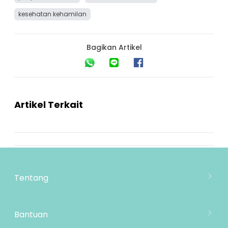
kesehatan kehamilan
Bagikan Artikel
Artikel Terkait
Tentang
Tentang Mooimom
Lokasi Toko
Bantuan