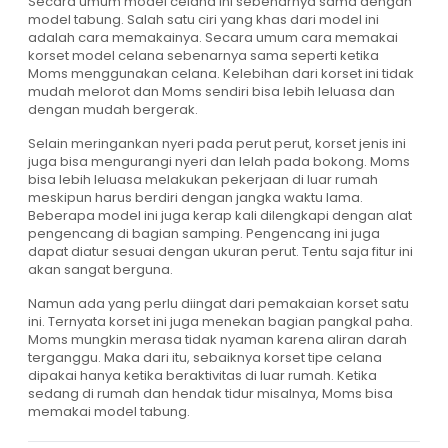
Secara umum model celana ini sebenarnya sama dengan
model tabung. Salah satu ciri yang khas dari model ini
adalah cara memakainya. Secara umum cara memakai
korset model celana sebenarnya sama seperti ketika
Moms menggunakan celana. Kelebihan dari korset ini tidak
mudah melorot dan Moms sendiri bisa lebih leluasa dan
dengan mudah bergerak.
Selain meringankan nyeri pada perut perut, korset jenis ini
juga bisa mengurangi nyeri dan lelah pada bokong. Moms
bisa lebih leluasa melakukan pekerjaan di luar rumah
meskipun harus berdiri dengan jangka waktu lama.
Beberapa model ini juga kerap kali dilengkapi dengan alat
pengencang di bagian samping. Pengencang ini juga
dapat diatur sesuai dengan ukuran perut. Tentu saja fitur ini
akan sangat berguna.
Namun ada yang perlu diingat dari pemakaian korset satu
ini. Ternyata korset ini juga menekan bagian pangkal paha.
Moms mungkin merasa tidak nyaman karena aliran darah
terganggu. Maka dari itu, sebaiknya korset tipe celana
dipakai hanya ketika beraktivitas di luar rumah. Ketika
sedang di rumah dan hendak tidur misalnya, Moms bisa
memakai model tabung.