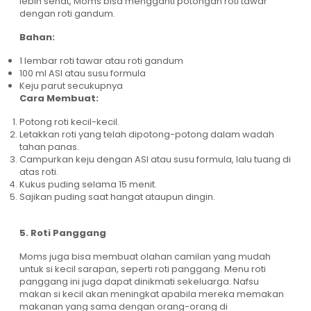
lebih sehat, Moms bisa mengganti potongan roti tawar
dengan roti gandum.
Bahan:
1 lembar roti tawar atau roti gandum
100 ml ASI atau susu formula
Keju parut secukupnya
Cara Membuat:
Potong roti kecil-kecil.
Letakkan roti yang telah dipotong-potong dalam wadah
tahan panas.
Campurkan keju dengan ASI atau susu formula, lalu tuang di
atas roti.
Kukus puding selama 15 menit.
Sajikan puding saat hangat ataupun dingin.
5. Roti Panggang
Moms juga bisa membuat olahan camilan yang mudah
untuk si kecil sarapan, seperti roti panggang. Menu roti
panggang ini juga dapat dinikmati sekeluarga. Nafsu
makan si kecil akan meningkat apabila mereka memakan
makanan yang sama dengan orang-orang di