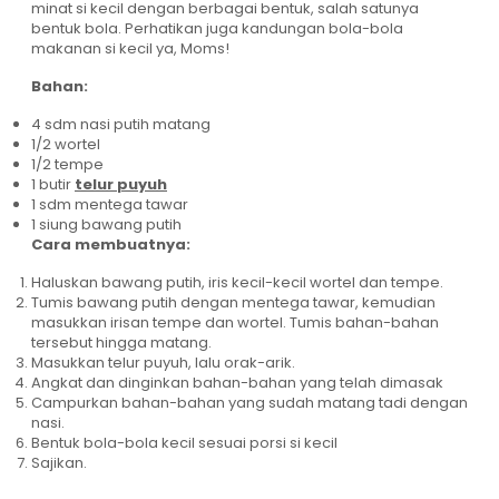
minat si kecil dengan berbagai bentuk, salah satunya
bentuk bola. Perhatikan juga kandungan bola-bola
makanan si kecil ya, Moms!
Bahan:
4 sdm nasi putih matang
1/2 wortel
1/2 tempe
1 butir
telur puyuh
1 sdm mentega tawar
1 siung bawang putih
Cara membuatnya:
Haluskan bawang putih, iris kecil-kecil wortel dan tempe.
Tumis bawang putih dengan mentega tawar, kemudian
masukkan irisan tempe dan wortel. Tumis bahan-bahan
tersebut hingga matang.
Masukkan telur puyuh, lalu orak-arik.
Angkat dan dinginkan bahan-bahan yang telah dimasak
Campurkan bahan-bahan yang sudah matang tadi dengan
nasi.
Bentuk bola-bola kecil sesuai porsi si kecil
Sajikan.