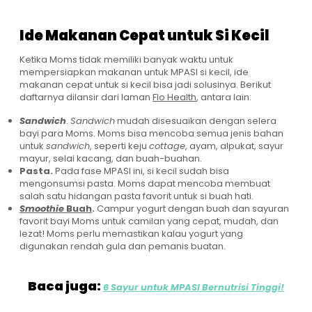
Ide Makanan Cepat untuk Si Kecil
Ketika Moms tidak memiliki banyak waktu untuk
mempersiapkan makanan untuk MPASI si kecil, ide
makanan cepat untuk si kecil bisa jadi solusinya. Berikut
daftarnya dilansir dari laman
Flo Health
, antara lain:
Sandwich
.
Sandwich
mudah disesuaikan dengan selera
bayi para Moms. Moms bisa mencoba semua jenis bahan
untuk
sandwich
, seperti keju
cottage
, ayam, alpukat, sayur
mayur, selai kacang, dan buah-buahan.
Pasta.
Pada fase MPASI ini, si kecil sudah bisa
mengonsumsi pasta. Moms dapat mencoba membuat
salah satu hidangan pasta favorit untuk si buah hati.
Smoothie
Buah
.
Campur yogurt dengan buah dan sayuran
favorit bayi Moms untuk camilan yang cepat, mudah, dan
lezat! Moms perlu memastikan kalau yogurt yang
digunakan rendah gula dan pemanis buatan.
Baca juga:
6 Sayur untuk MPASI Bernutrisi Tinggi!