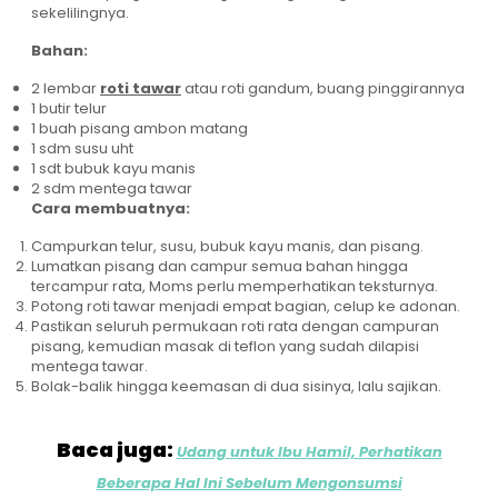
sekelilingnya.
Bahan:
2 lembar
roti tawar
atau roti gandum, buang pinggirannya
1 butir telur
1 buah pisang ambon matang
1 sdm susu uht
1 sdt bubuk kayu manis
2 sdm mentega tawar
Cara membuatnya:
Campurkan telur, susu, bubuk kayu manis, dan pisang.
Lumatkan pisang dan campur semua bahan hingga
tercampur rata, Moms perlu memperhatikan teksturnya.
Potong roti tawar menjadi empat bagian, celup ke adonan.
Pastikan seluruh permukaan roti rata dengan campuran
pisang, kemudian masak di teflon yang sudah dilapisi
mentega tawar.
Bolak-balik hingga keemasan di dua sisinya, lalu sajikan.
Baca juga:
Udang untuk Ibu Hamil, Perhatikan
Beberapa Hal Ini Sebelum Mengonsumsi