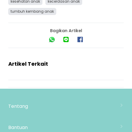
kesehatan anak
kecerdasan anak
tumbuh kembang anak
Bagikan Artikel
Artikel Terkait
Tentang
Tentang Mooimom
Lokasi Toko
Bantuan