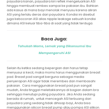
payudara kanan, payudara kiri reflek mengeluarkan ASI
hingga membuat rembes sampai ke pakaian ibu. Bahkan
ada kasus di mana bayi menolak menyusu karena aliran
ASI yang terlalu deras dari payudara. Kondisi ini disebut
juga kebocoran ASI alias nipple leakage sebuah kondisi
dimana ASI keluar tiba-tiba di saat yang tidak terduga.
Baca Juga:
Tahukah Moms, Lemak yang Dikonsumsi Ibu
Mempengaruhi ASI
Selain itu ketika sedang bepergian dan harus tetap
menyusui si kecil, maka moms harus menggunakan breast
pad.
Breast pad
sangat berguna sebagai media
penyerapan ASI agar tidak merembes dan membasahi
pakaian. Cara menggunakan breast pad pun sangat
mudah, Anda tinggal meletakkannya di bagian dalam bra
sehingga menutupi puting payudara. Jika Anda sedang
berada di rumah, untuk mencegah ASI terbuang dari
payudara yang sedang tidak dihisap bayi, Anda bisa
menggunakan
silicon breast pump
atau pompa ASI silikon.