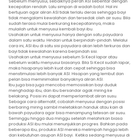
Sebelum menyusui, sebaiknya perah ASI sebentar dengan
kecepatan rendah. Lalu simpan di wadah botol. Hal ini
bertujuan agar aliran ASI tidak terlalu deras sehingga bayi
tidak mengalami kewalahan dan tersedak oleh air susu. Bila
sudah terasa mulai berkurang kecepatannya, maka
mulailah untuk menyusui kembali bayi ibu.
Usahakan untuk menyusui hanya dengan satu payudara
dalam satu waktu. Hindari untuk berpindah-pindah. Melalui
cara ini, ASI ibu di satu sisi payudara akan lebih terkuras dan
bayi tidak kewalahan karena berpindah sisi.
Usahakan untuk menyusui sebelum Si Kecil lapar atau
sebelum waktu menyusui biasanya. Bila Si Kecil sudah lapar,
maka hisapanya lebih kuat dan cepat sehingga bisa
menstimulasi lebih banyak ASI. Hisapan yang lembut dan
pelan bisa meminimalisir banyaknya aliran ASI.
Ibu juga bisa juga mencoba memosisikan bayi duduk
menghadap ibu, dan ibu bersandar agak miring ke
belakang. Posisi ini dapat memperlambat aliran susu.
Sebagai cara alternatif, cobalah menyusui dengan posisi
berbaring miring sambil meletakkan handuk atau kain di
bawah payudara agar bisa menampung tetesan air susu.
Seminggu hingga dua minggu setelah melahirkan biasa
produksi ASI ibu mulai menunjukkan progres. Bahkan pada
beberapa ibu, produksi ASI mereka melimpah hingga lebih
dari kebutuhan asupan ASI bayi. Ketika sedang menyusui di