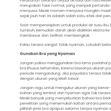
Perubahan awalnya terjadi dimulai dari rasa kesem
merupakan fase normal, yang menjadi pertanda 
menyusui. Meski momen menyusui mungkin masi
sejak jauh hari. Ini adalah salah satu efek dari p
Saat mempersiapkan untuk produksi air susu ibu 
tumbuh, kemudian darah akan dialirkan ekstra ke 
membesar dan terlihat membengkak.
Kalau terasa sangat tidak nyaman, cobalah bebe
Gunakan Bra yang Nyaman
Jangan paksa menggunakan bra lama padahal p
bra khusus kehamilan, karena biasanya ukuran 
periode mengandung. Jika payudara terasa tida
dengan ukuran yang lebih besar.
Jangan ragu untuk mengukur ukuran yang benar-be
bahan yang lembut dan nyaman agar tak terasa 
Meski banyak yang menyebutkan bahwa bra berka
penelitian yang menemukan kaitan antara pemaka
pilihlah jenis bra apapun selama terasa nyaman 