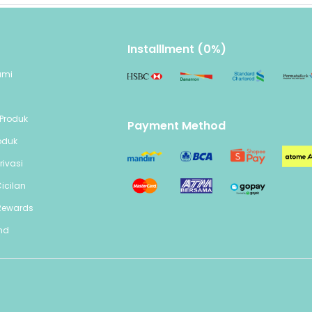
Installlment (0%)
ami
n
Produk
Payment Method
oduk
rivasi
icilan
Rewards
end