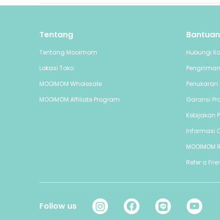
Tentang
Bantuan
Tentang Mooimom
Hubungi K
Lokasi Toko
Pengirima
MOOIMOM Wholesale
Penukaran 
MOOIMOM Affiliate Program
Garansi Pr
Kebijakan P
Informasi C
MOOIMOM 
Refer a Fri
Follow us