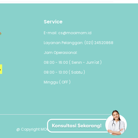
Service
E-mail: cs@mooimom.id
Layanan Pelanggan: (021) 24520868
Jam Operasional:
08:00 - 16:00 ( Senin - Jum'at )
08:00 - 13:00 ( Sabtu )
Minggu ( OFF )
@ Copyright MOOIMOM PTE. LTD - All Rights Reserved