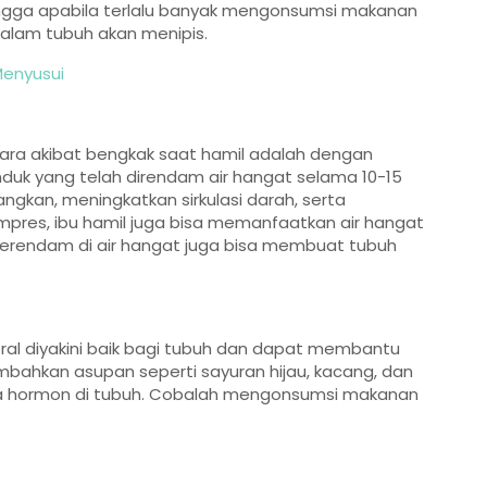
hingga apabila terlalu banyak mengonsumsi makanan
dalam tubuh akan menipis.
Menyusui
dara akibat bengkak saat hamil adalah dengan
duk yang telah direndam air hangat selama 10-15
kan, meningkatkan sirkulasi darah, serta
mpres, ibu hamil juga bisa memanfaatkan air hangat
erendam di air hangat juga bisa membuat tubuh
ral diyakini baik bagi tubuh dan dapat membantu
bahkan asupan seperti sayuran hijau, kacang, dan
erja hormon di tubuh. Cobalah mengonsumsi makanan