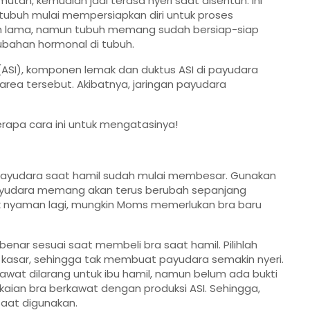
utan, kemudian jadi terasa nyeri saat disentuh. Ini
tubuh mulai mempersiapkan diri untuk proses
h lama, namun tubuh memang sudah bersiap-siap
erubahan hormonal di tubuh.
(ASI), komponen lemak dan duktus ASI di payudara
area tersebut. Akibatnya, jaringan payudara
rapa cara ini untuk mengatasinya!
ayudara saat hamil sudah mulai membesar. Gunakan
payudara memang akan terus berubah sepanjang
k nyaman lagi, mungkin Moms memerlukan bra baru
nar sesuai saat membeli bra saat hamil. Pilihlah
kasar, sehingga tak membuat payudara semakin nyeri.
wat dilarang untuk ibu hamil, namun belum ada bukti
ian bra berkawat dengan produksi ASI. Sehingga,
saat digunakan.