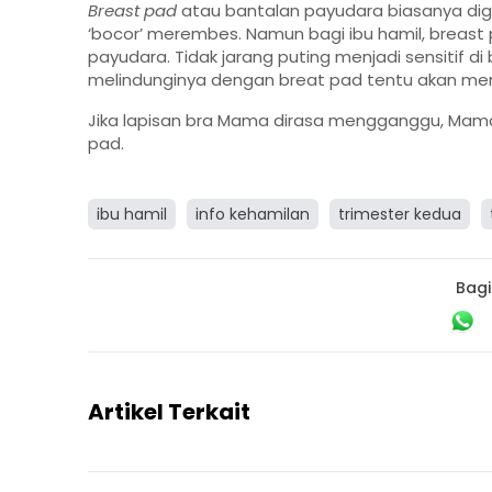
Breast pad
atau bantalan payudara biasanya di
‘bocor’ merembes. Namun bagi ibu hamil, breast
payudara. Tidak jarang puting menjadi sensitif 
melindunginya dengan breat pad tentu akan m
Jika lapisan bra Mama dirasa mengganggu, Mam
pad.
ibu hamil
info kehamilan
trimester kedua
Bagi
Artikel Terkait