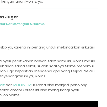
n kenyamanan Moms, ya.
a Juga:
saat Hamil dengan 5 Cara Ini
skip ya, karena ini penting untuk melancarkan sirkulasi
 nyeri perut kanan bawah saat hamil ini, Moms masih
uubahan sama sekali, sudah saatnya Moms menemui
n juga kepastian mengenai apa yang terjadi. Selalu
nyenangkan ini ya, Moms!
elt
dari
MOOIMOM
! KArena bisa menjadi penolong
erta aman! Korset ini bisa mengurangi nyeri
n loh Moms!