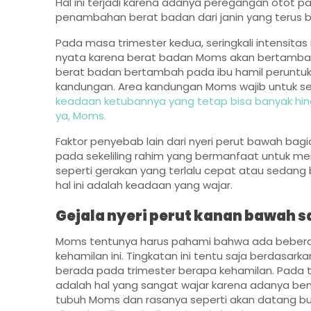
Hal ini terjadi karena adanya peregangan otot 
penambahan berat badan dari janin yang terus
Pada masa trimester kedua, seringkali intensitas 
nyata karena berat badan Moms akan bertambah h
berat badan bertambah pada ibu hamil peruntuk
kandungan. Area kandungan Moms wajib untuk se
keadaan ketubannya yang tetap bisa banyak hingga
ya, Moms.
Faktor penyebab lain dari nyeri perut bawah bag
pada sekeliling rahim yang bermanfaat untuk me
seperti gerakan yang terlalu cepat atau sedang b
hal ini adalah keadaan yang wajar.
Gejala nyeri perut kanan bawah s
Moms tentunya harus pahami bahwa ada beberap
kehamilan ini. Tingkatan ini tentu saja berdas
berada pada trimester berapa kehamilan. Pada t
adalah hal yang sangat wajar karena adanya b
tubuh Moms dan rasanya seperti akan datang bu