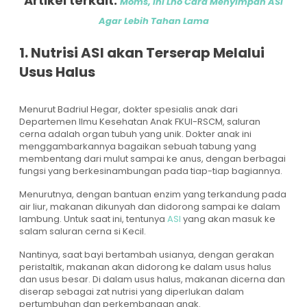
Artikel terkait:
Moms, Ini Lho Cara Menyimpan ASI
Agar Lebih Tahan Lama
1. Nutrisi ASI akan Terserap Melalui
Usus Halus
Menurut Badriul Hegar, dokter spesialis anak dari
Departemen Ilmu Kesehatan Anak FKUI-RSCM, saluran
cerna adalah organ tubuh yang unik. Dokter anak ini
menggambarkannya bagaikan sebuah tabung yang
membentang dari mulut sampai ke anus, dengan berbagai
fungsi yang berkesinambungan pada tiap-tiap bagiannya.
Menurutnya, dengan bantuan enzim yang terkandung pada
air liur, makanan dikunyah dan didorong sampai ke dalam
lambung. Untuk saat ini, tentunya
ASI
yang akan masuk ke
salam saluran cerna si Kecil.
Nantinya, saat bayi bertambah usianya, dengan gerakan
peristaltik, makanan akan didorong ke dalam usus halus
dan usus besar. Di dalam usus halus, makanan dicerna dan
diserap sebagai zat nutrisi yang diperlukan dalam
pertumbuhan dan perkembangan anak.