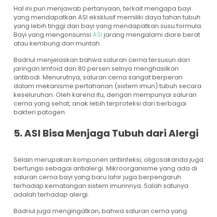
Hal ini pun menjawab pertanyaan, terkait mengapa bayi
yang mendapatkan ASI eksklusif memiliki daya tahan tubuh
yang lebih tinggi dari bayi yang mendapatkan susu formula.
Bayi yang mengonsumsi
ASI
jarang mengalami diare berat
atau kembung dan muntah.
Badriul menjelaskan bahwa saluran cerna tersusun dari
jaringan limfoid dan 80 persen selnya menghasilkan
antibodi. Menurutnya, saluran cerna sangat berperan
dalam mekanisme pertahanan (sistem imun) tubuh secara
keseluruhan. Oleh karena itu, dengan mempunyai saluran
cerna yang sehat, anak lebih terproteksi dari berbagai
bakteri patogen
5. ASI Bisa Menjaga Tubuh dari Alergi
Selain merupakan komponen antiinfeksi, oligosakarida juga
berfungsi sebagai antialergi. Mikroorganisme yang ada di
saluran cerna bayi yang baru lahir juga berpengaruh
terhadap kematangan sistem imunnnya. Salah satunya
adalah terhadap alergi.
Badriul juga mengingatkan, bahwa saluran cerna yang