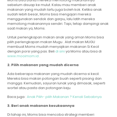
Moms bisa bantu mereka memotong makanannya
sebelum disuap ke mulut. Kalau mau memberi anak
makanan yang mudah lartu juga boleh kok. Ketika anak
sudah lebih besar, Moms bisa mengajari mereka
menggunakan sendok dan garpu, lalu latih mereka
memotong makanannya sendiri. Tapi, tetap dampingi anak
saat makan ya, Moms.
Untuk perlengkapan makan anak yang aman Moms bisa
pilih perlengkapan makan Mugu . Alat makan MUGU
membuat Moms mudah menyajikan makanan Si Kecil
dengan porsi yang pas. Beli
di sini
ya Moms atau bisa di
www.mooimom.id
.
2. Pilih makanan yang mudah dicerna
Ada beberapa makanan yang mudah dicerna si kecil.
Mereka bisa makan potongan buah seperti pisang dan
mangga. Kemudian, sayuran lunak yang dimasak, seperti
wortel atau pasta dan potongan keju.
Baca juga :
Anak Pilih- pilih Makanan ? Kenali Sebabnya.
3. Beri anak makanan kesukaannya
Di tahap ini, Moms bisa mencoba strategi memberi