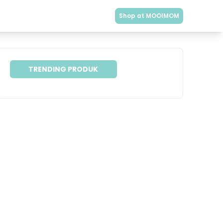
Shop at MOOIMOM
TRENDING PRODUK