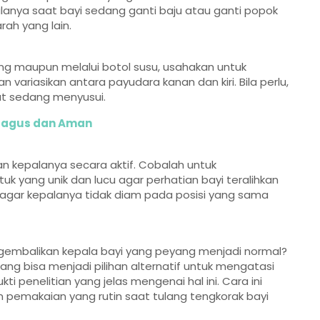
lanya saat bayi sedang ganti baju atau ganti popok
ah yang lain.
g maupun melalui botol susu, usahakan untuk
variasikan antara payudara kanan dan kiri. Bila perlu,
t sedang menyusui.
g Bagus dan Aman
n kepalanya secara aktif. Cobalah untuk
yang unik dan lucu agar perhatian bayi teralihkan
n agar kepalanya tidak diam pada posisi yang sama
embalikan kepala bayi yang peyang menjadi normal?
ng bisa menjadi pilihan alternatif untuk mengatasi
 penelitian yang jelas mengenai hal ini. Cara ini
an pemakaian yang rutin saat tulang tengkorak bayi