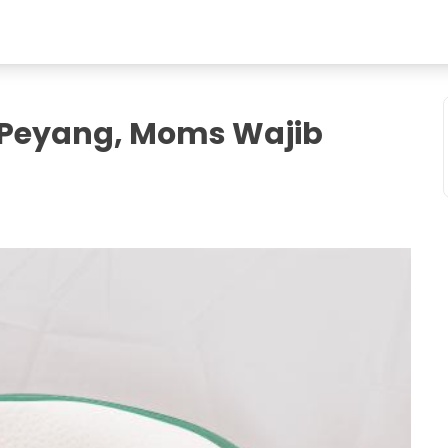
 Peyang, Moms Wajib