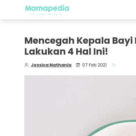
Mencegah Kepala Bayi
Lakukan 4 Hal Ini!
Jessica Nathania
07 Feb 2021