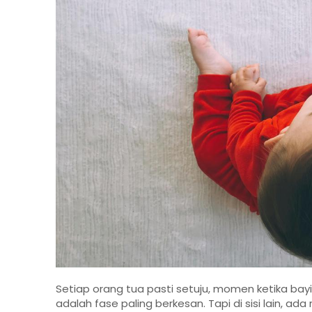
Setiap orang tua pasti setuju, momen ketika bayi
adalah fase paling berkesan. Tapi di sisi lain, ada