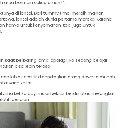
ah area bermain cukup aman?”.
unya di lantai. Dari tummy time, meraih mainan,
rtawa, lantai adalah dunia pertama mereka. Karena
kan hanya untuk kenyamanan, tapi juga untuk
.
n saat berbaring lama, apalagi jika sedang belajar
turan bisa lebih terasa.
is dan lebih sensitif dibandingkan orang dewasa mudah
ntai yang kotor.
erutama ketika bayi mulai belajar berdiri atau melangkah.
latih berjalan.