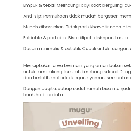
Empuk & tebal: Melindungi bayi saat berguling, dudu
Anti-slip: Permukaan tidak mudah bergeser, memb
Mudah dibersihkan: Tidak perlu khawatir noda ata
Foldable & portable: Bisa dilipat, disimpan tan
Desain minimalis & estetik: Cocok untuk ruanga
Menciptakan area bermain yang aman bukan sekad
untuk mendukung tumbuh kembang si kecil. Den
dan berlatih motorik dengan nyaman, sementara M
Dengan begitu, setiap sudut rumah bisa menjad
buah hati tercinta.