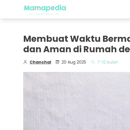
Membuat Waktu Bermai
dan Aman di Rumah d
Chanchal
20 Aug 2025
7-12 bulan