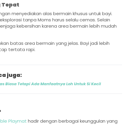
g Tepat
gan menyediakan alas bermain khusus untuk bayi.
eksplorasi tanpa Moms harus selalu cemas. Selain
menjaga kebersihan karena area bermain lebih mudah
an batas area bermain yang jelas. Bayi jadi lebih
ap tertata rapi.
ca juga:
 Biasa Tetapi Ada Manfaatnya Loh Untuk Si Kecil
?
able Playmat
hadir dengan berbagai keunggulan yang