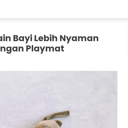
n Bayi Lebih Nyaman
engan Playmat