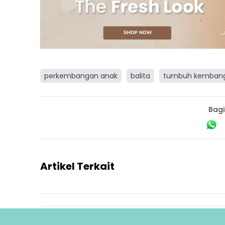
perkembangan anak
balita
tumbuh kembang
Bagi
Artikel Terkait