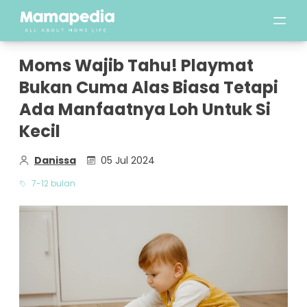
Moms Wajib Tahu! Playmat
Bukan Cuma Alas Biasa Tetapi
Ada Manfaatnya Loh Untuk Si
Kecil
Danissa
05 Jul 2024
7-12 bulan