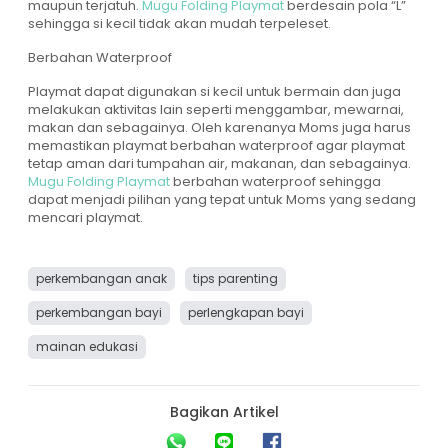
maupun terjatuh.
Mugu Folding Playmat
berdesain pola “L”
sehingga si kecil tidak akan mudah terpeleset.
Berbahan Waterproof
Playmat dapat digunakan si kecil untuk bermain dan juga
melakukan aktivitas lain seperti menggambar, mewarnai,
makan dan sebagainya. Oleh karenanya Moms juga harus
memastikan playmat berbahan waterproof agar playmat
tetap aman dari tumpahan air, makanan, dan sebagainya.
Mugu Folding Playmat
berbahan waterproof sehingga
dapat menjadi pilihan yang tepat untuk Moms yang sedang
mencari playmat.
perkembangan anak
tips parenting
perkembangan bayi
perlengkapan bayi
mainan edukasi
Bagikan Artikel