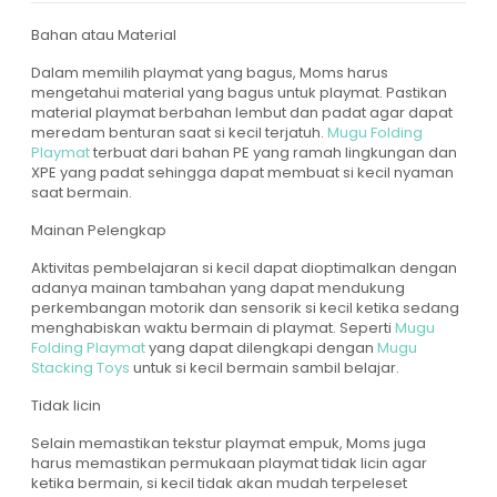
Bahan atau Material
Dalam memilih playmat yang bagus, Moms harus
mengetahui material yang bagus untuk playmat. Pastikan
material playmat berbahan lembut dan padat agar dapat
meredam benturan saat si kecil terjatuh.
Mugu Folding
Playmat
terbuat dari bahan PE yang ramah lingkungan dan
XPE yang padat sehingga dapat membuat si kecil nyaman
saat bermain.
Mainan Pelengkap
Aktivitas pembelajaran si kecil dapat dioptimalkan dengan
adanya mainan tambahan yang dapat mendukung
perkembangan motorik dan sensorik si kecil ketika sedang
menghabiskan waktu bermain di playmat. Seperti
Mugu
Folding Playmat
yang dapat dilengkapi dengan
Mugu
Stacking Toys
untuk si kecil bermain sambil belajar.
Tidak licin
Selain memastikan tekstur playmat empuk, Moms juga
harus memastikan permukaan playmat tidak licin agar
ketika bermain, si kecil tidak akan mudah terpeleset