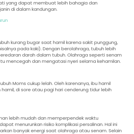
ati yang dapat membuat lebih bahagia dan
 janin di dalam kandungan.
urun
uh kurang bugar saat hamil karena sakit punggung,
alnya pada kaki). Dengan berolahraga, tubuh lebih
peredaran darah dalam tubuh. Olahraga seperti senam
u mencegah dan mengatasi nyeri selama kehamilan.
uh Moms cukup lelah. Oleh karenanya, ibu hamil
amil, di sore atau pagi hari cenderung tidur lebih
inan lebih mudah dan memperpendek waktu
dapat menurunkan risiko komplikasi persalinan. Hal ini
arkan banyak energi saat olahraga atau senam. Selain