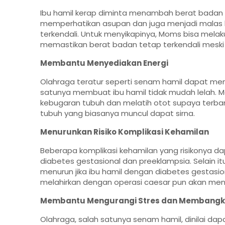
Ibu hamil kerap diminta menambah berat badan d
memperhatikan asupan dan juga menjadi malas b
terkendali. Untuk menyikapinya, Moms bisa mel
memastikan berat badan tetap terkendali mesk
Membantu Menyediakan Energi
Olahraga teratur seperti senam hamil dapat mem
satunya membuat ibu hamil tidak mudah lelah. 
kebugaran tubuh dan melatih otot supaya terba
tubuh yang biasanya muncul dapat sirna.
Menurunkan Risiko Komplikasi Kehamilan
Beberapa komplikasi kehamilan yang risikonya 
diabetes gestasional dan preeklampsia. Selain itu
menurun jika ibu hamil dengan diabetes gestasiona
melahirkan dengan operasi caesar pun akan men
Membantu Mengurangi Stres dan Membangki
Olahraga, salah satunya senam hamil, dinilai da