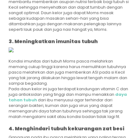
membantu memberikan asupan nutrisi terbaik bagi tubuh si
Kecil sehingga menyehatkan dan dapat tumbuh dengan
sangat optimal. Daun kelor juga dapat Moms masak
sebagai kudapan masakan sehari-hari yang bisa
ditambahkan juga dengan makanan pelengkap lainnya
seperti lauk pauk dan juga nasi hangat ya, Moms.
3. Meningkatkan imunitas tubuh
Kondisi imunitas dari tubuh Moms pasca melahirkan
memang cukup tinggi karena harus memulihkan tubuhnya
pasca melahirkan dan juga memberikan ASI pada si Kecil
yang tak jarang dilakukan hingga lewat tengah malam dan
sampai begadang.
Pada daun kelor ini juga terdapat kandungan vitamin C dan
juga antioksidan yang tinggi dan mampu menaikkan
daya
tahan tubuh
dari ibu menyusui agar terhindar dari
serangan bakteri, kuman dan juga virus yang dapat
memengaruhi daya tahan tubuhnya sehingga tak jarang
malah mengalami sakit atau kondisi badan tidak lagi fit.
4. Menghindari tubuh kekurangan zat besi
Gangguan pada ibu pasca melahirkan yang paling terasa