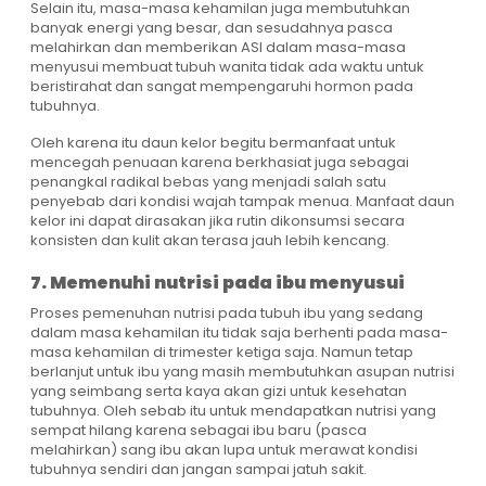
Selain itu, masa-masa kehamilan juga membutuhkan
banyak energi yang besar, dan sesudahnya pasca
melahirkan dan memberikan ASI dalam masa-masa
menyusui membuat tubuh wanita tidak ada waktu untuk
beristirahat dan sangat mempengaruhi hormon pada
tubuhnya.
Oleh karena itu daun kelor begitu bermanfaat untuk
mencegah penuaan karena berkhasiat juga sebagai
penangkal radikal bebas yang menjadi salah satu
penyebab dari kondisi wajah tampak menua. Manfaat daun
kelor ini dapat dirasakan jika rutin dikonsumsi secara
konsisten dan kulit akan terasa jauh lebih kencang.
7. Memenuhi nutrisi pada ibu menyusui
Proses pemenuhan nutrisi pada tubuh ibu yang sedang
dalam masa kehamilan itu tidak saja berhenti pada masa-
masa kehamilan di trimester ketiga saja. Namun tetap
berlanjut untuk ibu yang masih membutuhkan asupan nutrisi
yang seimbang serta kaya akan gizi untuk kesehatan
tubuhnya. Oleh sebab itu untuk mendapatkan nutrisi yang
sempat hilang karena sebagai ibu baru (pasca
melahirkan) sang ibu akan lupa untuk merawat kondisi
tubuhnya sendiri dan jangan sampai jatuh sakit.