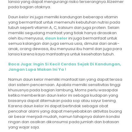
lansia yang dapat mengurangi risiko terserangnya Alzeimer
pada bagian otaknya.
Daun kelor ini juga memilki kandungan beberapa vitamin
yang bermanfaat untuk memenuhi kebutuhan nutrisi pada
tubuh seperti vitamin A, C, kalsium dan juga protein. Selain
memiliki segudang manfaat yang tidak hanya dirasakan
oleh ibu menyusui,
daun kelor
ini juga bermanfaat untuk
semua kalangan dan juga semua usia, dimulai dari anak-
anak, orang dewasa, ibu menyusui ibu hamil dan juga para
lansia karena kaya manfaatnya untuk kesehatan tubuh.
Baca Juga: Ingin Si Kecil Cerdas Sejak Di Kandungan,
Jangan Lupa Makan Ini Ya !
Namun daun kelor memiliki manfaat lain yang dapat terasa
dari sistem pencernaan. Apabila memilki sensitivitas tinggi
khususnya pada bagian lambung, Moms perlu wasapdai
ketika memberikan daun kelor ini sebagai kudapan yang
biasanya dapat ditemukan pada sop atau sayur bening.
Karena daun kelor ini dapat bertindak sebagai obat
pencahar alami yang dapat menyebabkan aktivitas buang
air besar menjadi mudah, namun tahapnya dalam kondisi
ringan dan asalkan dikonsumsi pada jumlah dan batasan
yang wajar saja.