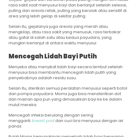
rasa sakit saat menyusui bayi dan berlanjut setelah selesai,
puting dan areola retak, puting yang bersisik atau sensitif di
area yang lebih gelap di sekitar puting.
Selain itu, gejalanya juga areola yang merah atau
mengkilap, atau rasa sakit yang menusuk, rasa terbakar
atau gatal di salah satu atau kedua payudara, yang
mungkin berlanjut di antara waktu menyusui
Mencegah Lidah Bayi Putih
Menyeka atau menyikat lidah bayi secara lembut setelah
menyusui bisa membantu mencegah lidah putih yang
penyebabnya adalah residu susu.
Selain itu, sterilkan semua peralatan menyusui seperti botol
dan pompa payudara. Moms juga bisa mensterilkan dot
dan mainan apa pun yang dimasukkan bayi ke ke dalam
mulut mereka.
Mencegah infeksi berulang dengan sering
mengganti
breast pad
dan cuci bra menyusui dengan air
panas.
Itulah Moms kemungkinan penyebab lidah bayi berwarna