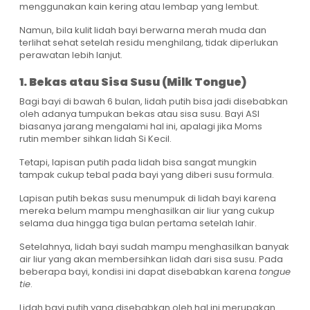
menggunakan kain kering atau lembap yang lembut.
Namun, bila kulit lidah bayi berwarna merah muda dan
terlihat sehat setelah residu menghilang, tidak diperlukan
perawatan lebih lanjut.
1. Bekas atau Sisa Susu (Milk Tongue)
Bagi bayi di bawah 6 bulan, lidah putih bisa jadi disebabkan
oleh adanya tumpukan bekas atau sisa susu. Bayi ASI
biasanya jarang mengalami hal ini, apalagi jika Moms
rutin member sihkan lidah Si Kecil.
Tetapi, lapisan putih pada lidah bisa sangat mungkin
tampak cukup tebal pada bayi yang diberi susu formula.
Lapisan putih bekas susu menumpuk di lidah bayi karena
mereka belum mampu menghasilkan air liur yang cukup
selama dua hingga tiga bulan pertama setelah lahir.
Setelahnya, lidah bayi sudah mampu menghasilkan banyak
air liur yang akan membersihkan lidah dari sisa susu. Pada
beberapa bayi, kondisi ini dapat disebabkan karena
tongue
tie
.
Lidah bayi putih yang disebabkan oleh hal ini merupakan