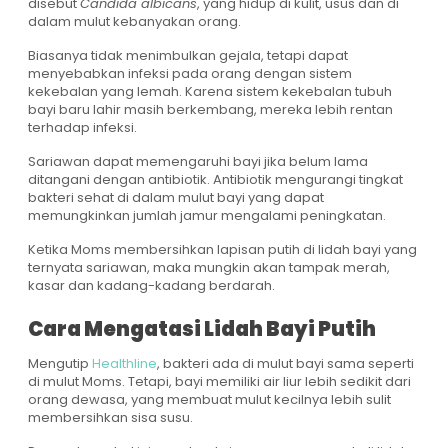
disebut
Candida albicans
, yang hidup di kulit, usus dan di
dalam mulut kebanyakan orang.
Biasanya tidak menimbulkan gejala, tetapi dapat
menyebabkan infeksi pada orang dengan sistem
kekebalan yang lemah. Karena sistem kekebalan tubuh
bayi baru lahir masih berkembang, mereka lebih rentan
terhadap infeksi.
Sariawan dapat memengaruhi bayi jika belum lama
ditangani dengan antibiotik. Antibiotik mengurangi tingkat
bakteri sehat di dalam mulut bayi yang dapat
memungkinkan jumlah jamur mengalami peningkatan.
Ketika Moms membersihkan lapisan putih di lidah bayi yang
ternyata sariawan, maka mungkin akan tampak merah,
kasar dan kadang-kadang berdarah.
Cara Mengatasi Lidah Bayi Putih
Mengutip
Healthline
, bakteri ada di mulut bayi sama seperti
di mulut Moms. Tetapi, bayi memiliki air liur lebih sedikit dari
orang dewasa, yang membuat mulut kecilnya lebih sulit
membersihkan sisa susu.