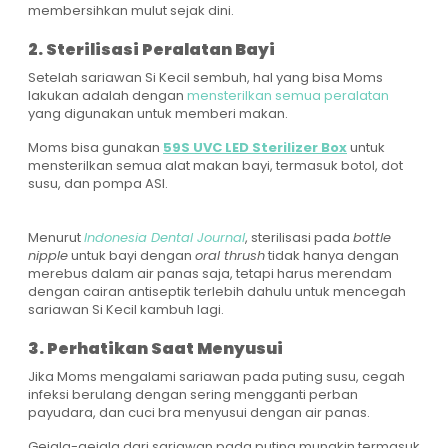
membersihkan mulut sejak dini.
2. Sterilisasi Peralatan Bayi
Setelah sariawan Si Kecil sembuh, hal yang bisa Moms
lakukan adalah dengan
mensterilkan semua peralatan
yang digunakan untuk memberi makan.
Moms bisa gunakan
59S UVC LED Sterilizer Box
untuk
mensterilkan semua alat makan bayi, termasuk botol, dot
susu, dan pompa ASI.
Menurut
Indonesia Dental Journal
, sterilisasi pada
bottle
nipple
untuk bayi dengan
oral thrush
tidak hanya dengan
merebus dalam air panas saja, tetapi harus merendam
dengan cairan antiseptik terlebih dahulu untuk mencegah
sariawan Si Kecil kambuh lagi.
3. Perhatikan Saat Menyusui
Jika Moms mengalami sariawan pada puting susu, cegah
infeksi berulang dengan sering mengganti perban
payudara, dan cuci bra menyusui dengan air panas.
Gejala-gejala dari sariawan pada puting mungkin termasuk